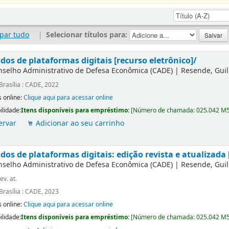
par tudo
|
Selecionar títulos para:
dos de plataformas digitais [recurso eletrônico]/
nselho Administrativo de Defesa Econômica (CADE)
|
Resende, Gui
Brasília : CADE, 2022
 online:
Clique aqui para acessar online
ilidade:
Itens disponíveis para empréstimo:
[
Número de chamada:
025.042 M
ervar
Adicionar ao seu carrinho
os de plataformas digitais: edição revista e atualizada 
nselho Administrativo de Defesa Econômica (CADE)
|
Resende, Gui
ev. at.
Brasília : CADE, 2023
 online:
Clique aqui para acessar online
ilidade:
Itens disponíveis para empréstimo:
[
Número de chamada:
025.042 M