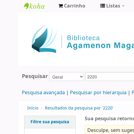
Carrinho
Listas
Biblioteca
Agamenon
Magalhães
Pesquisar
Pesquisa avançada
Pesquisar por hierarquia
P
Início
›
Resultados da pesquisa por '2220'
Sua pesquisa retorno
Filtre sua pesquisa
Desculpe, sem suges