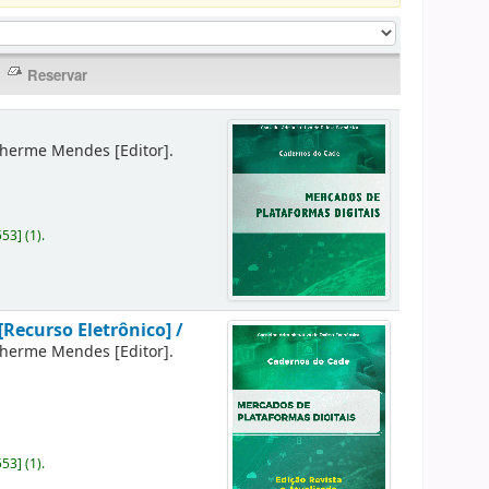
lherme Mendes
[Editor]
.
553
]
(1).
[Recurso Eletrônico] /
lherme Mendes
[Editor]
.
553
]
(1).