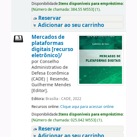
Disponibilidade:
Itens disponíveis para empréstimo:
[
Número de chamada:
384.55 M553
]
(1).
Reservar
Adicionar ao seu carrinho
Mercados de
plataformas
digitais [recurso
eletrônico]/
por
Conselho
Administrativo de
Defesa Econômica
(CADE)
|
Resende,
Guilherme Mendes
[Editor]
.
Editora:
Brasília : CADE, 2022
Recursos online:
Clique aqui para acessar online
Disponibilidade:
Itens disponíveis para empréstimo:
[
Número de chamada:
025.042 M553
]
(1).
Reservar
Adicionar ao seu carrinho