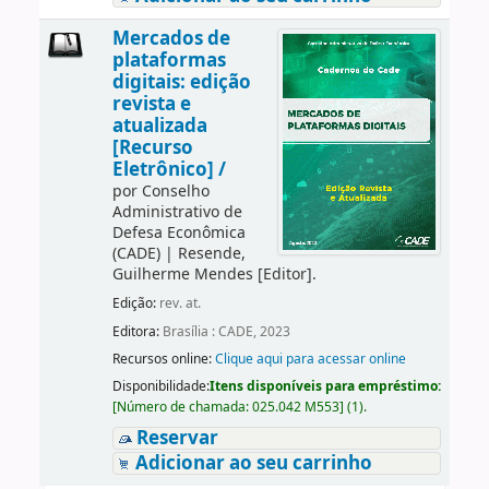
Mercados de
plataformas
digitais: edição
revista e
atualizada
[Recurso
Eletrônico] /
por
Conselho
Administrativo de
Defesa Econômica
(CADE)
|
Resende,
Guilherme Mendes
[Editor]
.
Edição:
rev. at.
Editora:
Brasília : CADE, 2023
Recursos online:
Clique aqui para acessar online
Disponibilidade:
Itens disponíveis para empréstimo:
[
Número de chamada:
025.042 M553
]
(1).
Reservar
Adicionar ao seu carrinho