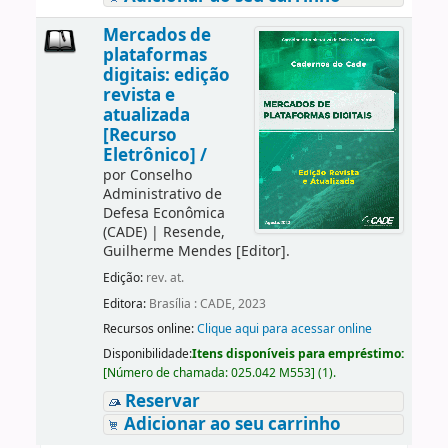
Mercados de
plataformas
digitais: edição
revista e
atualizada
[Recurso
Eletrônico] /
por
Conselho
Administrativo de
Defesa Econômica
(CADE)
|
Resende,
Guilherme Mendes
[Editor]
.
Edição:
rev. at.
Editora:
Brasília : CADE, 2023
Recursos online:
Clique aqui para acessar online
Disponibilidade:
Itens disponíveis para empréstimo:
[
Número de chamada:
025.042 M553
]
(1).
Reservar
Adicionar ao seu carrinho