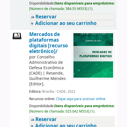
Disponibilidade:
Itens disponíveis para empréstimo:
[
Número de chamada:
384.55 M553
]
(1).
Reservar
Adicionar ao seu carrinho
Mercados de
plataformas
digitais [recurso
eletrônico]/
por
Conselho
Administrativo de
Defesa Econômica
(CADE)
|
Resende,
Guilherme Mendes
[Editor]
.
Editora:
Brasília : CADE, 2022
Recursos online:
Clique aqui para acessar online
Disponibilidade:
Itens disponíveis para empréstimo:
[
Número de chamada:
025.042 M553
]
(1).
Reservar
Adicionar ao seu carrinho