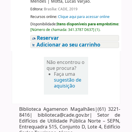
Mendes
|
Motta, Lucas Varjão.
Editora:
Brasília: CADE, 2019
Recursos online:
Clique aqui para acessar online
Disponibilidade:
Itens disponíveis para empréstimo:
[
Número de chamada:
341.3787 D637
]
(1).
Reservar
Adicionar ao seu carrinho
Não encontrou o
que procura?
Faça uma
sugestão de
aquisição
Biblioteca Agamenon Magalhães|(61) 3221-
8416| biblioteca@cade.gov.br| Setor de
Edifícios de Utilidade Pública Norte – SEPN,
Entrequadra 515, Conjunto D, Lote 4, Edifício