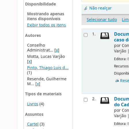
Disponibilidade
Não realçar
Mostrando apenas
itens disponíveis
Selecionar tudo
Lim
Exibir todos os itens
Docume
1.
Autores
caso d
Conselho
por
Con
Administrat...
[
x
]
Varjão
Motta, Lucas Varjão
Editora:
B
[
x
]
Recursos
Pinto, Thiago Luis d...
(1)
Disponibi
Resende, Guilherme
Rese
M...
[
x
]
Tipos de materiais
Docume
2.
Livros
(4)
do Cad
por
Con
Assuntos
Varjão
Editora:
B
Cartel
(3)