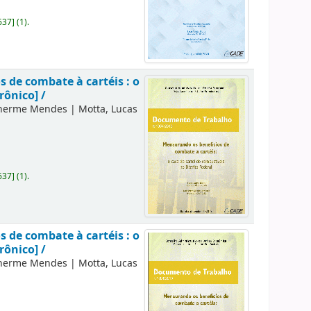
637
]
(1).
 de combate à cartéis : o
rônico] /
lherme Mendes
|
Motta, Lucas
637
]
(1).
 de combate à cartéis : o
rônico] /
lherme Mendes
|
Motta, Lucas