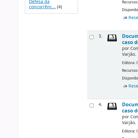
Defesa da
Recursos
concorrênc...
(4)
Disponibi
Rese
Docume
3.
caso d
por
Con
Varjão.
Editora:
B
Recursos
Disponibi
Rese
Docume
4.
caso d
por
Con
Varjão.
Editora:
B