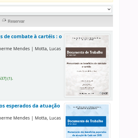
 de combate à cartéis : o
lherme Mendes
|
Motta, Lucas
637
]
(1).
ios esperados da atuação
lherme Mendes
|
Motta, Lucas