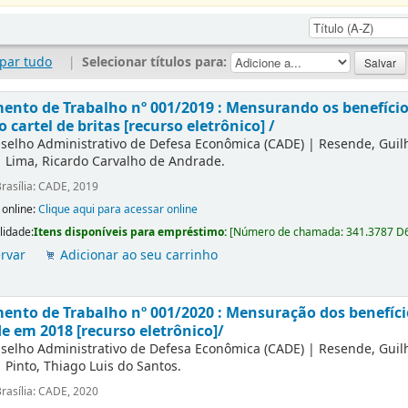
par tudo
|
Selecionar títulos para:
nto de Trabalho nº 001/2019 : Mensurando os benefícios
o cartel de britas [recurso eletrônico] /
selho Administrativo de Defesa Econômica (CADE)
|
Resende, Gui
|
Lima, Ricardo Carvalho de Andrade.
rasília: CADE, 2019
 online:
Clique aqui para acessar online
lidade:
Itens disponíveis para empréstimo:
[
Número de chamada:
341.3787 D
rvar
Adicionar ao seu carrinho
nto de Trabalho nº 001/2020 : Mensuração dos benefíc
e em 2018 [recurso eletrônico]/
selho Administrativo de Defesa Econômica (CADE)
|
Resende, Gui
|
Pinto, Thiago Luis do Santos.
rasília: CADE, 2020