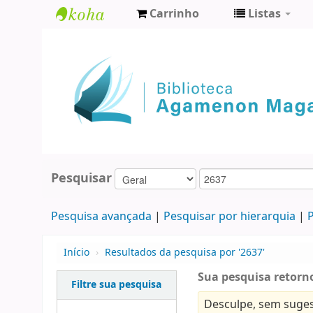
Carrinho
Listas
Biblioteca
Agamenon
Magalhães
Pesquisar
Pesquisa avançada
Pesquisar por hierarquia
P
Início
›
Resultados da pesquisa por '2637'
Sua pesquisa retorno
Filtre sua pesquisa
Desculpe, sem suges