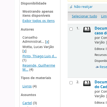
Disponibilidade
Não realçar
Mostrando apenas
itens disponíveis
Selecionar tudo
Lim
Exibir todos os itens
Docume
1.
Autores
caso d
Conselho
por
Con
Administrat...
[
x
]
Varjão
Motta, Lucas Varjão
Editora:
B
[
x
]
Recursos
Pinto, Thiago Luis d...
(1)
Disponibi
Resende, Guilherme
Rese
M...
(4)
Tipos de materiais
Docume
2.
Livros
(4)
do Cad
por
Con
Assuntos
Varjão
Editora:
B
Cartel
(3)