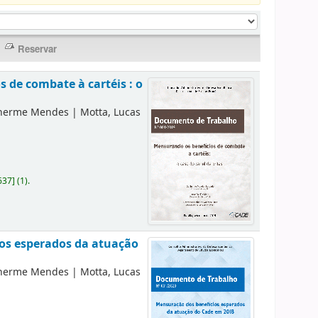
 de combate à cartéis : o
lherme Mendes
|
Motta, Lucas
637
]
(1).
ios esperados da atuação
lherme Mendes
|
Motta, Lucas