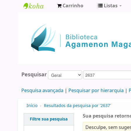
Carrinho
Listas
Biblioteca
Agamenon
Magalhães
Pesquisar
Pesquisa avançada
Pesquisar por hierarquia
P
Início
›
Resultados da pesquisa por '2637'
Sua pesquisa retorno
Filtre sua pesquisa
Desculpe, sem suges