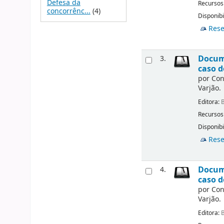
Defesa da
Recursos
concorrênc...
(4)
Disponibi
Rese
Docume
3.
caso d
por
Con
Varjão.
Editora:
B
Recursos
Disponibi
Rese
Docume
4.
caso d
por
Con
Varjão.
Editora:
B