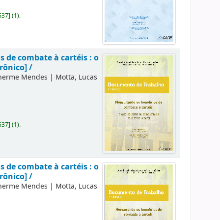
637
]
(1).
 de combate à cartéis : o
rônico] /
lherme Mendes
|
Motta, Lucas
637
]
(1).
 de combate à cartéis : o
rônico] /
lherme Mendes
|
Motta, Lucas