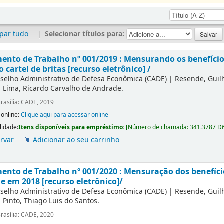
par tudo
|
Selecionar títulos para:
nto de Trabalho nº 001/2019 : Mensurando os benefícios
o cartel de britas [recurso eletrônico] /
selho Administrativo de Defesa Econômica (CADE)
|
Resende, Gui
|
Lima, Ricardo Carvalho de Andrade.
rasília: CADE, 2019
 online:
Clique aqui para acessar online
lidade:
Itens disponíveis para empréstimo:
[
Número de chamada:
341.3787 D
rvar
Adicionar ao seu carrinho
nto de Trabalho nº 001/2020 : Mensuração dos benefíc
e em 2018 [recurso eletrônico]/
selho Administrativo de Defesa Econômica (CADE)
|
Resende, Gui
|
Pinto, Thiago Luis do Santos.
rasília: CADE, 2020