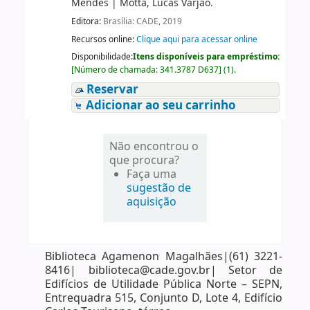
Mendes
|
Motta, Lucas Varjão.
Editora:
Brasília: CADE, 2019
Recursos online:
Clique aqui para acessar online
Disponibilidade:
Itens disponíveis para empréstimo:
[
Número de chamada:
341.3787 D637
]
(1).
Reservar
Adicionar ao seu carrinho
Não encontrou o
que procura?
Faça uma
sugestão de
aquisição
Biblioteca Agamenon Magalhães|(61) 3221-
8416| biblioteca@cade.gov.br| Setor de
Edifícios de Utilidade Pública Norte – SEPN,
Entrequadra 515, Conjunto D, Lote 4, Edifício