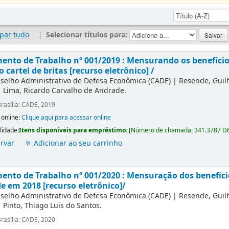
par tudo
|
Selecionar títulos para:
nto de Trabalho nº 001/2019 : Mensurando os benefícios
o cartel de britas [recurso eletrônico] /
selho Administrativo de Defesa Econômica (CADE)
|
Resende, Gui
|
Lima, Ricardo Carvalho de Andrade.
rasília: CADE, 2019
 online:
Clique aqui para acessar online
lidade:
Itens disponíveis para empréstimo:
[
Número de chamada:
341.3787 D
rvar
Adicionar ao seu carrinho
nto de Trabalho nº 001/2020 : Mensuração dos benefíc
e em 2018 [recurso eletrônico]/
selho Administrativo de Defesa Econômica (CADE)
|
Resende, Gui
|
Pinto, Thiago Luis do Santos.
rasília: CADE, 2020