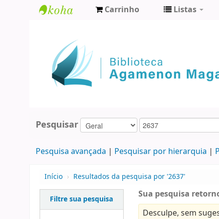
Carrinho
Listas
Biblioteca
Agamenon
Magalhães
Pesquisar
Pesquisa avançada
Pesquisar por hierarquia
P
Início
›
Resultados da pesquisa por '2637'
Sua pesquisa retorno
Filtre sua pesquisa
Desculpe, sem suges