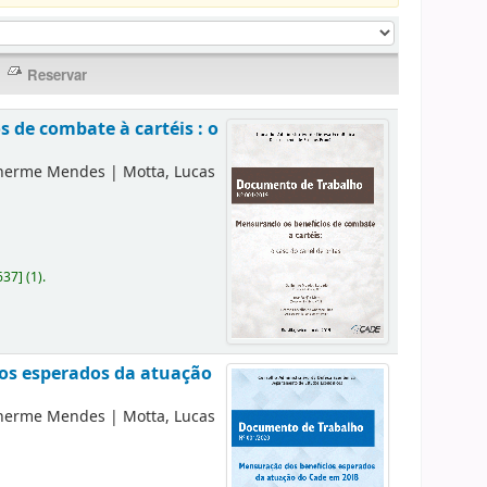
 de combate à cartéis : o
lherme Mendes
|
Motta, Lucas
637
]
(1).
ios esperados da atuação
lherme Mendes
|
Motta, Lucas