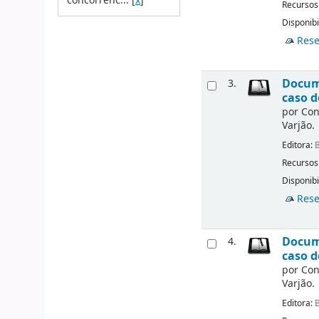
concorrênc...
[
x
]
Recursos
Disponibi
Rese
Docume
3.
caso d
por
Con
Varjão.
Editora:
B
Recursos
Disponibi
Rese
Docume
4.
caso d
por
Con
Varjão.
Editora:
B