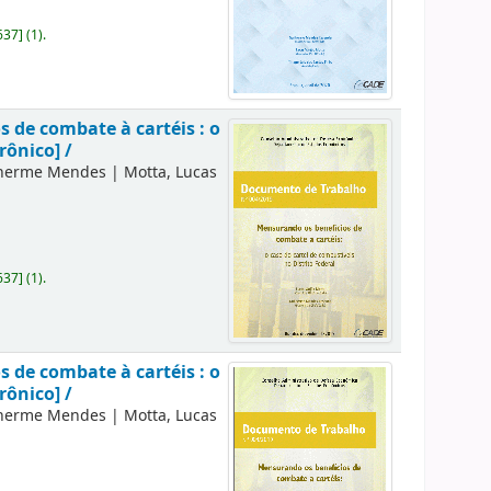
637
]
(1).
 de combate à cartéis : o
rônico] /
lherme Mendes
|
Motta, Lucas
637
]
(1).
 de combate à cartéis : o
rônico] /
lherme Mendes
|
Motta, Lucas