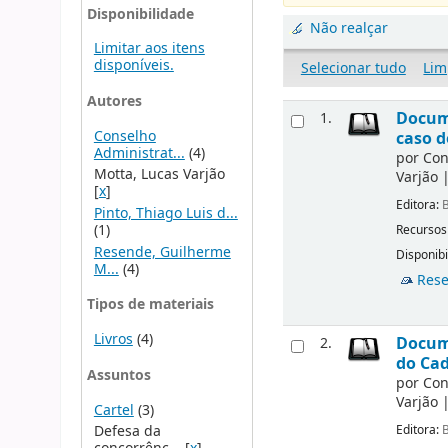
Disponibilidade
Não realçar
Limitar aos itens
disponíveis.
Selecionar tudo
Lim
Autores
Docume
1.
Conselho
caso d
Administrat...
(4)
por
Con
Motta, Lucas Varjão
Varjão
[
x
]
Editora:
B
Pinto, Thiago Luis d...
(1)
Recursos
Resende, Guilherme
Disponibi
M...
(4)
Rese
Tipos de materiais
Livros
(4)
Docume
2.
do Cad
Assuntos
por
Con
Varjão
Cartel
(3)
Editora:
B
Defesa da