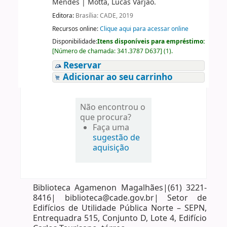
Mendes
|
Motta, Lucas Varjão.
Editora:
Brasília: CADE, 2019
Recursos online:
Clique aqui para acessar online
Disponibilidade:
Itens disponíveis para empréstimo:
[
Número de chamada:
341.3787 D637
]
(1).
Reservar
Adicionar ao seu carrinho
Não encontrou o
que procura?
Faça uma
sugestão de
aquisição
Biblioteca Agamenon Magalhães|(61) 3221-
8416| biblioteca@cade.gov.br| Setor de
Edifícios de Utilidade Pública Norte – SEPN,
Entrequadra 515, Conjunto D, Lote 4, Edifício