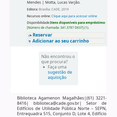
Mendes
|
Motta, Lucas Varjão.
Editora:
Brasília: CADE, 2019
Recursos online:
Clique aqui para acessar online
Disponibilidade:
Itens disponíveis para empréstimo:
[
Número de chamada:
341.3787 D637
]
(1).
Reservar
Adicionar ao seu carrinho
Não encontrou o
que procura?
Faça uma
sugestão de
aquisição
Biblioteca Agamenon Magalhães|(61) 3221-
8416| biblioteca@cade.gov.br| Setor de
Edifícios de Utilidade Pública Norte – SEPN,
Entrequadra 515, Conjunto D, Lote 4, Edifício