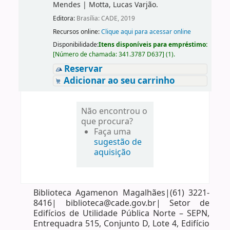
Mendes
|
Motta, Lucas Varjão.
Editora:
Brasília: CADE, 2019
Recursos online:
Clique aqui para acessar online
Disponibilidade:
Itens disponíveis para empréstimo:
[
Número de chamada:
341.3787 D637
]
(1).
Reservar
Adicionar ao seu carrinho
Não encontrou o
que procura?
Faça uma
sugestão de
aquisição
Biblioteca Agamenon Magalhães|(61) 3221-
8416| biblioteca@cade.gov.br| Setor de
Edifícios de Utilidade Pública Norte – SEPN,
Entrequadra 515, Conjunto D, Lote 4, Edifício