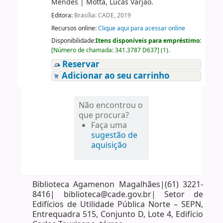
Mendes
|
Motta, Lucas Varjão.
Editora:
Brasília: CADE, 2019
Recursos online:
Clique aqui para acessar online
Disponibilidade:
Itens disponíveis para empréstimo:
[
Número de chamada:
341.3787 D637
]
(1).
Reservar
Adicionar ao seu carrinho
Não encontrou o
que procura?
Faça uma
sugestão de
aquisição
Biblioteca Agamenon Magalhães|(61) 3221-
8416| biblioteca@cade.gov.br| Setor de
Edifícios de Utilidade Pública Norte – SEPN,
Entrequadra 515, Conjunto D, Lote 4, Edifício