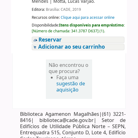
Mendes
|
Motta, Lucas Varjão.
Editora:
Brasília: CADE, 2019
Recursos online:
Clique aqui para acessar online
Disponibilidade:
Itens disponíveis para empréstimo:
[
Número de chamada:
341.3787 D637
]
(1).
Reservar
Adicionar ao seu carrinho
Não encontrou o
que procura?
Faça uma
sugestão de
aquisição
Biblioteca Agamenon Magalhães|(61) 3221-
8416| biblioteca@cade.gov.br| Setor de
Edifícios de Utilidade Pública Norte – SEPN,
Entrequadra 515, Conjunto D, Lote 4, Edifício