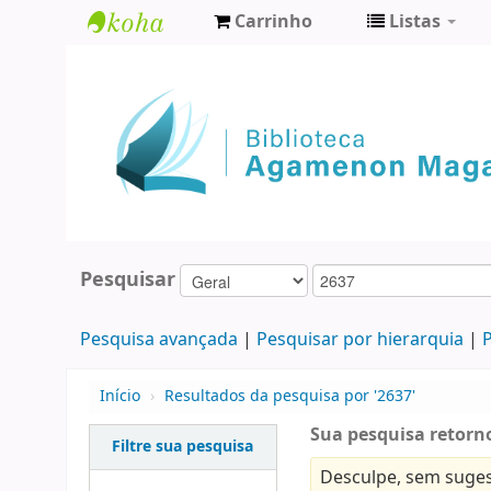
Carrinho
Listas
Biblioteca
Agamenon
Magalhães
Pesquisar
Pesquisa avançada
Pesquisar por hierarquia
P
Início
›
Resultados da pesquisa por '2637'
Sua pesquisa retorno
Filtre sua pesquisa
Desculpe, sem suges