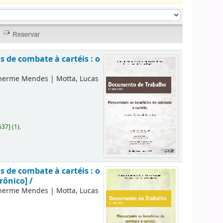
 de combate à cartéis : o
lherme Mendes
|
Motta, Lucas
637
]
(1).
 de combate à cartéis : o
rônico] /
lherme Mendes
|
Motta, Lucas