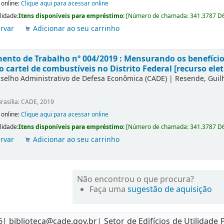
 online:
Clique aqui para acessar online
lidade:
Itens disponíveis para empréstimo:
[
Número de chamada:
341.3787 D
rvar
Adicionar ao seu carrinho
nto de Trabalho nº 004/2019 : Mensurando os benefícios
o cartel de combustíveis no Distrito Federal [recurso elet
selho Administrativo de Defesa Econômica (CADE)
|
Resende, Gui
rasília: CADE, 2019
 online:
Clique aqui para acessar online
lidade:
Itens disponíveis para empréstimo:
[
Número de chamada:
341.3787 D
rvar
Adicionar ao seu carrinho
Não encontrou o que procura?
Faça uma
sugestão de aquisição
biblioteca@cade.gov.br| Setor de Edifícios de Utilidade 