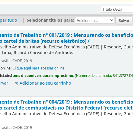
par tudo
|
Selecionar títulos para:
nto de Trabalho nº 001/2019 : Mensurando os benefícios
o cartel de britas [recurso eletrônico] /
selho Administrativo de Defesa Econômica (CADE)
|
Resende, Gui
|
Lima, Ricardo Carvalho de Andrade.
rasília: CADE, 2019
 online:
Clique aqui para acessar online
lidade:
Itens disponíveis para empréstimo:
[
Número de chamada:
341.3787 D
rvar
Adicionar ao seu carrinho
nto de Trabalho nº 004/2019 : Mensurando os benefícios
o cartel de combustíveis no Distrito Federal [recurso elet
selho Administrativo de Defesa Econômica (CADE)
|
Resende, Gui
rasília: CADE, 2019