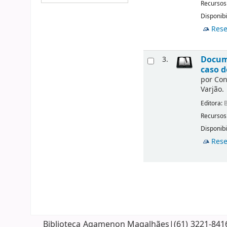
Recursos
Disponibi
Rese
Docume
3.
caso d
por
Con
Varjão.
Editora:
B
Recursos
Disponibi
Rese
Biblioteca Agamenon Magalhães|(61) 3221-8416| 