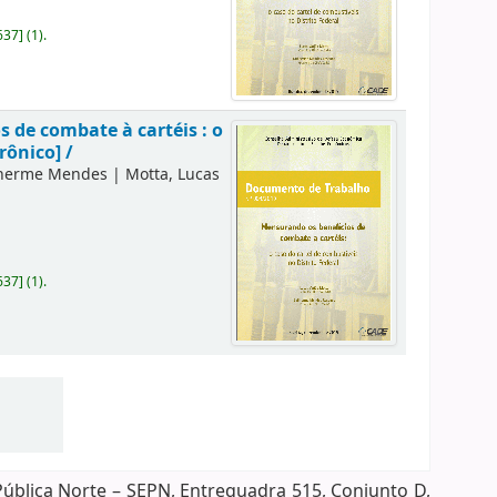
637
]
(1).
 de combate à cartéis : o
rônico] /
lherme Mendes
|
Motta, Lucas
637
]
(1).
Pública Norte – SEPN, Entrequadra 515, Conjunto D,