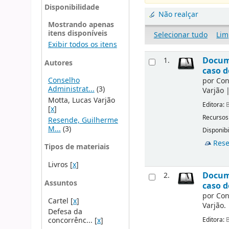
Disponibilidade
Não realçar
Mostrando apenas
itens disponíveis
Selecionar tudo
Lim
Exibir todos os itens
Docume
1.
Autores
caso d
Conselho
por
Con
Administrat...
(3)
Varjão
Motta, Lucas Varjão
Editora:
B
[
x
]
Recursos
Resende, Guilherme
M...
(3)
Disponibi
Rese
Tipos de materiais
Livros
[
x
]
Docume
2.
Assuntos
caso d
por
Con
Cartel
[
x
]
Varjão.
Defesa da
Editora:
B
concorrênc...
[
x
]