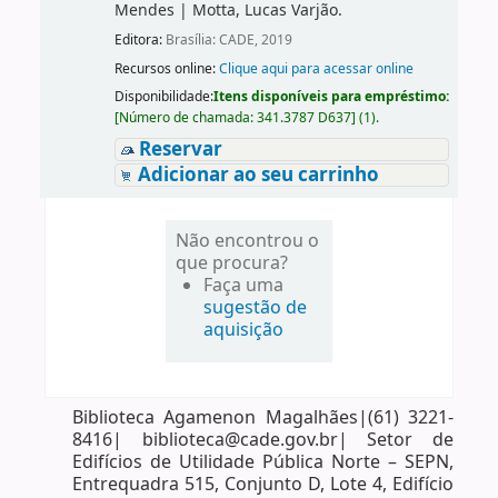
Mendes
|
Motta, Lucas Varjão.
Editora:
Brasília: CADE, 2019
Recursos online:
Clique aqui para acessar online
Disponibilidade:
Itens disponíveis para empréstimo:
[
Número de chamada:
341.3787 D637
]
(1).
Reservar
Adicionar ao seu carrinho
Não encontrou o
que procura?
Faça uma
sugestão de
aquisição
Biblioteca Agamenon Magalhães|(61) 3221-
8416| biblioteca@cade.gov.br| Setor de
Edifícios de Utilidade Pública Norte – SEPN,
Entrequadra 515, Conjunto D, Lote 4, Edifício