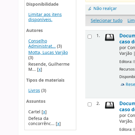
Disponibilidade
Não realçar
Limitar aos itens
disponíveis.
Selecionar tudo
Lim
Autores
Docume
1.
Conselho
caso d
Administrat...
(3)
por
Con
Motta, Lucas Varjão
Varjão
(3)
Editora:
B
Resende, Guilherme
M...
[
x
]
Recursos
Disponibi
Tipos de materiais
Rese
Livros
(3)
Assuntos
Docume
2.
caso d
Cartel
[
x
]
por
Con
Defesa da
Varjão.
concorrênc...
[
x
]
Editora:
B