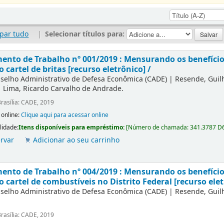
par tudo
|
Selecionar títulos para:
nto de Trabalho nº 001/2019 : Mensurando os benefícios
o cartel de britas [recurso eletrônico] /
selho Administrativo de Defesa Econômica (CADE)
|
Resende, Gui
|
Lima, Ricardo Carvalho de Andrade.
rasília: CADE, 2019
 online:
Clique aqui para acessar online
lidade:
Itens disponíveis para empréstimo:
[
Número de chamada:
341.3787 D
rvar
Adicionar ao seu carrinho
nto de Trabalho nº 004/2019 : Mensurando os benefícios
o cartel de combustíveis no Distrito Federal [recurso elet
selho Administrativo de Defesa Econômica (CADE)
|
Resende, Gui
rasília: CADE, 2019