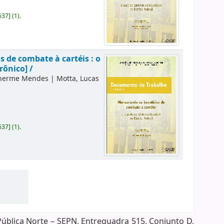
637
]
(1).
 de combate à cartéis : o
rônico] /
lherme Mendes
|
Motta, Lucas
637
]
(1).
Pública Norte – SEPN, Entrequadra 515, Conjunto D,