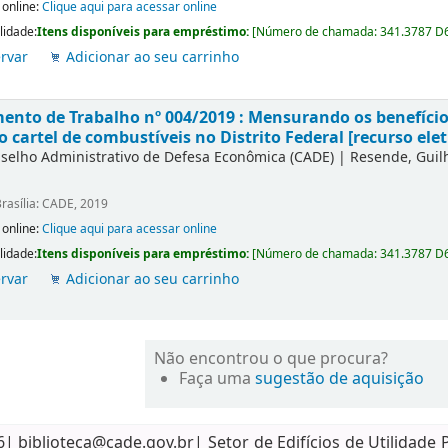
 online:
Clique aqui para acessar online
lidade:
Itens disponíveis para empréstimo:
[
Número de chamada:
341.3787 D
rvar
Adicionar ao seu carrinho
nto de Trabalho nº 004/2019 : Mensurando os benefícios
o cartel de combustíveis no Distrito Federal [recurso elet
selho Administrativo de Defesa Econômica (CADE)
|
Resende, Gui
rasília: CADE, 2019
 online:
Clique aqui para acessar online
lidade:
Itens disponíveis para empréstimo:
[
Número de chamada:
341.3787 D
rvar
Adicionar ao seu carrinho
Não encontrou o que procura?
Faça uma
sugestão de aquisição
biblioteca@cade.gov.br| Setor de Edifícios de Utilidade 