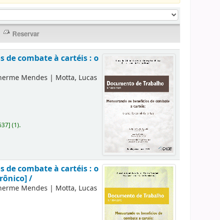
 de combate à cartéis : o
lherme Mendes
|
Motta, Lucas
637
]
(1).
 de combate à cartéis : o
rônico] /
lherme Mendes
|
Motta, Lucas