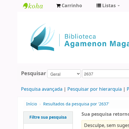
Carrinho
Listas
Biblioteca
Agamenon
Magalhães
Pesquisar
Pesquisa avançada
Pesquisar por hierarquia
P
Início
›
Resultados da pesquisa por '2637'
Sua pesquisa retorno
Filtre sua pesquisa
Desculpe, sem suges