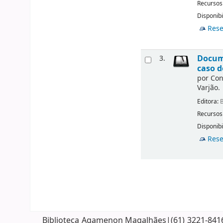
Recursos
Disponibi
Rese
Docume
3.
caso d
por
Con
Varjão.
Editora:
B
Recursos
Disponibi
Rese
Biblioteca Agamenon Magalhães|(61) 3221-8416| 