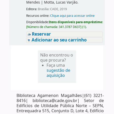
Mendes
|
Motta, Lucas Varjão.
Editora:
Brasília: CADE, 2019
Recursos online:
Clique aqui para acessar online
Disponibilidade:
Itens disponíveis para empréstimo:
[
Número de chamada:
341.3787 D637
]
(1).
Reservar
Adicionar ao seu carrinho
Não encontrou o
que procura?
Faça uma
sugestão de
aquisição
Biblioteca Agamenon Magalhães|(61) 3221-
8416| biblioteca@cade.gov.br| Setor de
Edifícios de Utilidade Pública Norte – SEPN,
Entrequadra 515, Conjunto D, Lote 4, Edifício