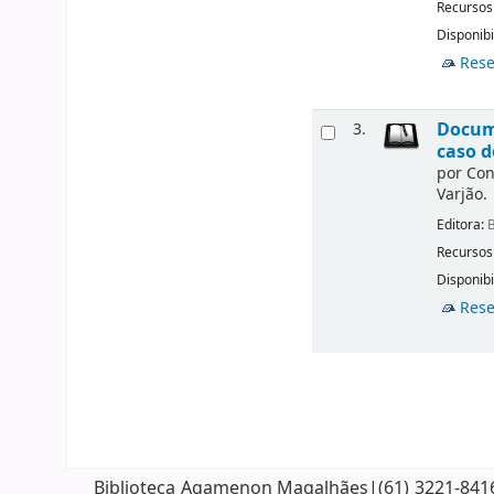
Recursos
Disponibi
Rese
Docume
3.
caso d
por
Con
Varjão.
Editora:
B
Recursos
Disponibi
Rese
Biblioteca Agamenon Magalhães|(61) 3221-8416| 