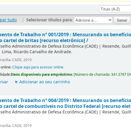
par tudo
|
Selecionar títulos para:
nto de Trabalho nº 001/2019 : Mensurando os benefícios
o cartel de britas [recurso eletrônico] /
selho Administrativo de Defesa Econômica (CADE)
|
Resende, Gui
|
Lima, Ricardo Carvalho de Andrade.
rasília: CADE, 2019
 online:
Clique aqui para acessar online
lidade:
Itens disponíveis para empréstimo:
[
Número de chamada:
341.3787 D
rvar
Adicionar ao seu carrinho
nto de Trabalho nº 004/2019 : Mensurando os benefícios
o cartel de combustíveis no Distrito Federal [recurso elet
selho Administrativo de Defesa Econômica (CADE)
|
Resende, Gui
rasília: CADE, 2019