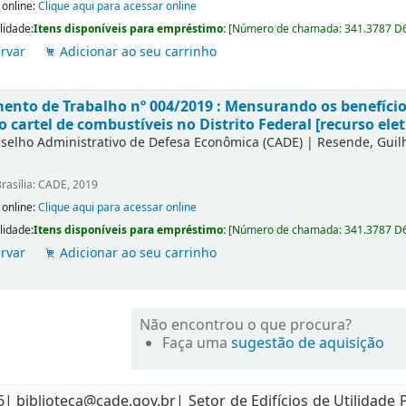
 online:
Clique aqui para acessar online
lidade:
Itens disponíveis para empréstimo:
[
Número de chamada:
341.3787 D
rvar
Adicionar ao seu carrinho
nto de Trabalho nº 004/2019 : Mensurando os benefícios
o cartel de combustíveis no Distrito Federal [recurso elet
selho Administrativo de Defesa Econômica (CADE)
|
Resende, Gui
rasília: CADE, 2019
 online:
Clique aqui para acessar online
lidade:
Itens disponíveis para empréstimo:
[
Número de chamada:
341.3787 D
rvar
Adicionar ao seu carrinho
Não encontrou o que procura?
Faça uma
sugestão de aquisição
biblioteca@cade.gov.br| Setor de Edifícios de Utilidade 