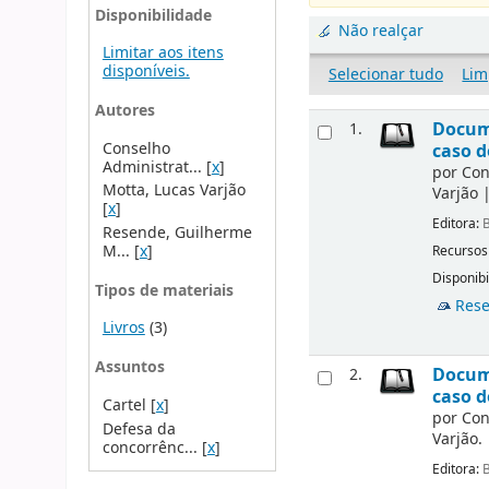
Disponibilidade
Não realçar
Limitar aos itens
disponíveis.
Selecionar tudo
Lim
Autores
Docume
1.
Conselho
caso d
Administrat...
[
x
]
por
Con
Motta, Lucas Varjão
Varjão
[
x
]
Editora:
B
Resende, Guilherme
M...
[
x
]
Recursos
Disponibi
Tipos de materiais
Rese
Livros
(3)
Assuntos
Docume
2.
caso d
Cartel
[
x
]
por
Con
Defesa da
Varjão.
concorrênc...
[
x
]
Editora:
B