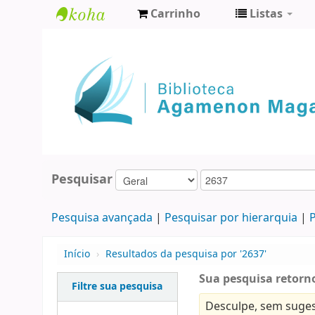
Carrinho
Listas
Biblioteca
Agamenon
Magalhães
Pesquisar
Pesquisa avançada
Pesquisar por hierarquia
P
Início
›
Resultados da pesquisa por '2637'
Sua pesquisa retorno
Filtre sua pesquisa
Desculpe, sem suges