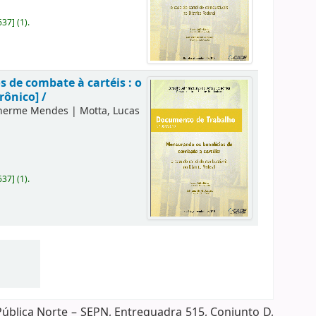
637
]
(1).
 de combate à cartéis : o
rônico] /
lherme Mendes
|
Motta, Lucas
637
]
(1).
Pública Norte – SEPN, Entrequadra 515, Conjunto D,