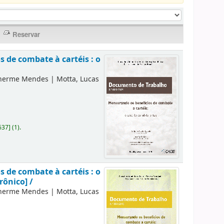
 de combate à cartéis : o
lherme Mendes
|
Motta, Lucas
637
]
(1).
 de combate à cartéis : o
rônico] /
lherme Mendes
|
Motta, Lucas