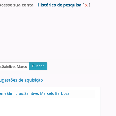
Acesse sua conta
Histórico de pesquisa
[
x
]
Buscar
ugestões de aquisição
eme&limit=au:Saintive, Marcelo Barbosa'