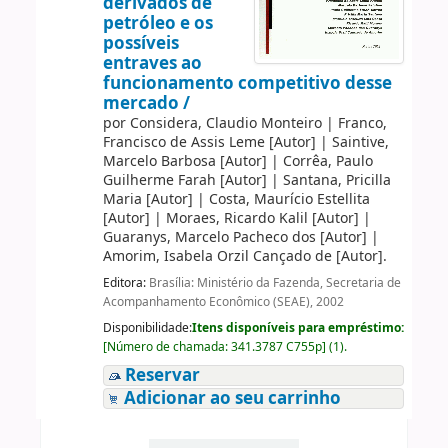
derivados de
petróleo e os
possíveis
entraves ao
funcionamento competitivo desse
mercado /
por
Considera, Claudio Monteiro
|
Franco,
Francisco de Assis Leme
[Autor]
|
Saintive,
Marcelo Barbosa
[Autor]
|
Corrêa, Paulo
Guilherme Farah
[Autor]
|
Santana, Pricilla
Maria
[Autor]
|
Costa, Maurício Estellita
[Autor]
|
Moraes, Ricardo Kalil
[Autor]
|
Guaranys, Marcelo Pacheco dos
[Autor]
|
Amorim, Isabela Orzil Cançado de
[Autor]
.
Editora:
Brasília: Ministério da Fazenda, Secretaria de
Acompanhamento Econômico (SEAE), 2002
Disponibilidade:
Itens disponíveis para empréstimo:
[
Número de chamada:
341.3787 C755p
]
(1).
Reservar
Adicionar ao seu carrinho