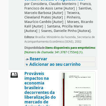
por
Considera, Claudio Monteiro
|
Franco,
Francisco de Assis Leme
[Autor]
|
Saintive,
Marcelo Barbosa
[Autor]
|
Teixeira,
Cleveland Prates
[Autor]
|
Pinheiro,
Maurício Canêdo
[Autor]
|
Moraes, Ricardo
Kalil
[Autor]
|
Santana, Pricilla Maria
[Autora]
|
Soares, Danielle Pinho
[Autora]
.
Editora:
Brasília: Ministério da Fazenda, Secretaria de
Acompanhamento Econômico (SEAE), 2002
Disponibilidade:
Itens disponíveis para empréstimo:
[
Número de chamada:
341.3787 C755m
]
(1).
Reservar
Adicionar ao seu carrinho
Prováveis
impactos na
economia
brasileira
decorrentes da
liberalização do
mercado de