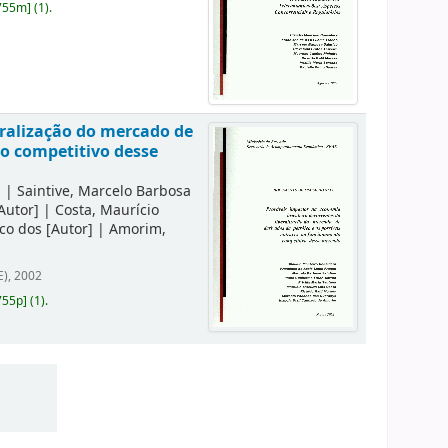
755m
]
(1).
eralização do mercado de
to competitivo desse
]
|
Saintive, Marcelo Barbosa
Autor]
|
Costa, Maurício
co dos
[Autor]
|
Amorim,
E), 2002
755p
]
(1).