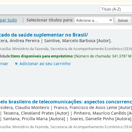
par tudo
|
Selecionar títulos para:
ado da saúde suplementar no Brasil/
era, Andrea Pereira
|
Saintive, Marcelo Barbosa
[Autor]
.
rasília: Ministério da Fazenda, Secretaria de Acompanhamento Econômico (SEA
lidade:
Itens disponíveis para empréstimo:
[
Número de chamada:
341.3787 
rvar
Adicionar ao seu carrinho
lo brasileiro de telecomunicações: aspectos concorrenci
sidera, Claudio Monteiro
|
Franco, Francisco de Assis Leme
[Autor
|
Teixeira, Cleveland Prates
[Autor]
|
Pinheiro, Maurício Canêdo
[A
|
Santana, Pricilla Maria
[Autora]
|
Soares, Danielle Pinho
[Autora]
rasília: Ministério da Fazenda, Secretaria de Acompanhamento Econômico (SEA