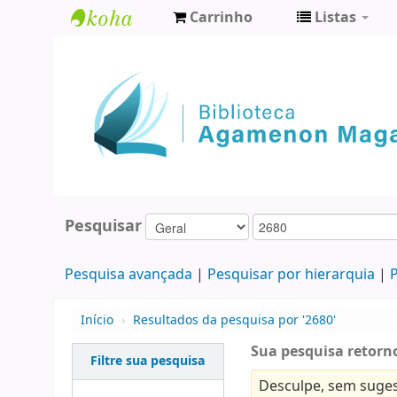
Carrinho
Listas
Biblioteca
Agamenon
Magalhães
Pesquisar
Pesquisa avançada
Pesquisar por hierarquia
P
Início
›
Resultados da pesquisa por '2680'
Sua pesquisa retorno
Filtre sua pesquisa
Desculpe, sem suges