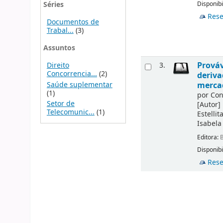
Séries
Disponibi
Rese
Documentos de
Trabal...
(3)
Assuntos
Prováv
Direito
3.
Concorrencia...
(2)
deriva
Saúde suplementar
merca
(1)
por
Con
Setor de
[Autor]
Telecomunic...
(1)
Estellit
Isabela
Editora:
B
Disponibi
Rese