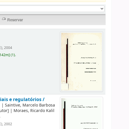
E), 2004
M142m
]
(1).
ais e regulatórios /
]
|
Saintive, Marcelo Barbosa
utor]
|
Moraes, Ricardo Kalil
.
E), 2002