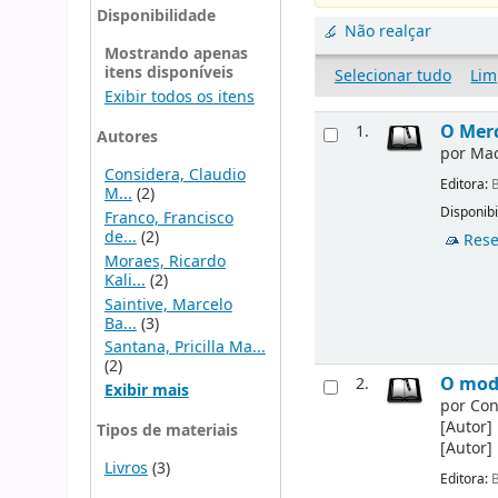
Disponibilidade
Não realçar
Mostrando apenas
itens disponíveis
Selecionar tudo
Lim
Exibir todos os itens
O Merc
1.
Autores
por
Mac
Considera, Claudio
Editora:
B
M...
(2)
Disponibi
Franco, Francisco
de...
(2)
Rese
Moraes, Ricardo
Kali...
(2)
Saintive, Marcelo
Ba...
(3)
Santana, Pricilla Ma...
(2)
O mode
2.
Exibir mais
por
Con
[Autor]
Tipos de materiais
[Autor]
Livros
(3)
Editora:
B