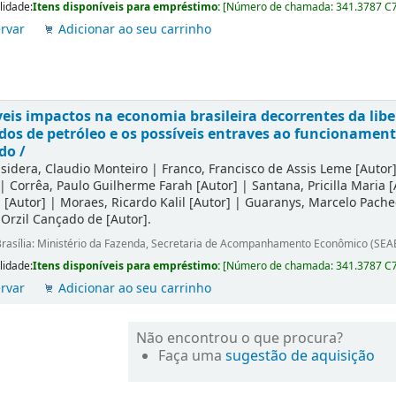
lidade:
Itens disponíveis para empréstimo:
[
Número de chamada:
341.3787 C
rvar
Adicionar ao seu carrinho
eis impactos na economia brasileira decorrentes da lib
dos de petróleo e os possíveis entraves ao funcionamen
do /
sidera, Claudio Monteiro
|
Franco, Francisco de Assis Leme
[Autor
|
Corrêa, Paulo Guilherme Farah
[Autor]
|
Santana, Pricilla Maria
[
a
[Autor]
|
Moraes, Ricardo Kalil
[Autor]
|
Guaranys, Marcelo Pache
 Orzil Cançado de
[Autor]
.
rasília: Ministério da Fazenda, Secretaria de Acompanhamento Econômico (SEA
lidade:
Itens disponíveis para empréstimo:
[
Número de chamada:
341.3787 C
rvar
Adicionar ao seu carrinho
Não encontrou o que procura?
Faça uma
sugestão de aquisição