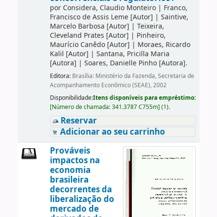
por
Considera, Claudio Monteiro
|
Franco,
Francisco de Assis Leme
[Autor]
|
Saintive,
Marcelo Barbosa
[Autor]
|
Teixeira,
Cleveland Prates
[Autor]
|
Pinheiro,
Maurício Canêdo
[Autor]
|
Moraes, Ricardo
Kalil
[Autor]
|
Santana, Pricilla Maria
[Autora]
|
Soares, Danielle Pinho
[Autora]
.
Editora:
Brasília: Ministério da Fazenda, Secretaria de
Acompanhamento Econômico (SEAE), 2002
Disponibilidade:
Itens disponíveis para empréstimo:
[
Número de chamada:
341.3787 C755m
]
(1).
Reservar
Adicionar ao seu carrinho
Prováveis
impactos na
economia
brasileira
decorrentes da
liberalização do
mercado de