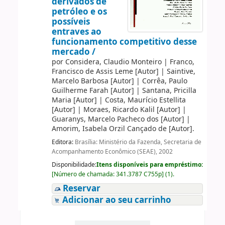
derivados de
petróleo e os
possíveis
entraves ao
funcionamento competitivo desse
mercado /
por
Considera, Claudio Monteiro
|
Franco,
Francisco de Assis Leme
[Autor]
|
Saintive,
Marcelo Barbosa
[Autor]
|
Corrêa, Paulo
Guilherme Farah
[Autor]
|
Santana, Pricilla
Maria
[Autor]
|
Costa, Maurício Estellita
[Autor]
|
Moraes, Ricardo Kalil
[Autor]
|
Guaranys, Marcelo Pacheco dos
[Autor]
|
Amorim, Isabela Orzil Cançado de
[Autor]
.
Editora:
Brasília: Ministério da Fazenda, Secretaria de
Acompanhamento Econômico (SEAE), 2002
Disponibilidade:
Itens disponíveis para empréstimo:
[
Número de chamada:
341.3787 C755p
]
(1).
Reservar
Adicionar ao seu carrinho