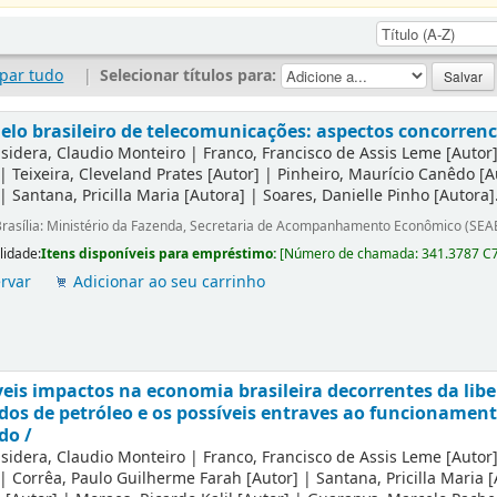
par tudo
|
Selecionar títulos para:
lo brasileiro de telecomunicações: aspectos concorrenci
sidera, Claudio Monteiro
|
Franco, Francisco de Assis Leme
[Autor
|
Teixeira, Cleveland Prates
[Autor]
|
Pinheiro, Maurício Canêdo
[A
|
Santana, Pricilla Maria
[Autora]
|
Soares, Danielle Pinho
[Autora]
rasília: Ministério da Fazenda, Secretaria de Acompanhamento Econômico (SEA
lidade:
Itens disponíveis para empréstimo:
[
Número de chamada:
341.3787 C
rvar
Adicionar ao seu carrinho
eis impactos na economia brasileira decorrentes da lib
dos de petróleo e os possíveis entraves ao funcionamen
do /
sidera, Claudio Monteiro
|
Franco, Francisco de Assis Leme
[Autor
|
Corrêa, Paulo Guilherme Farah
[Autor]
|
Santana, Pricilla Maria
[