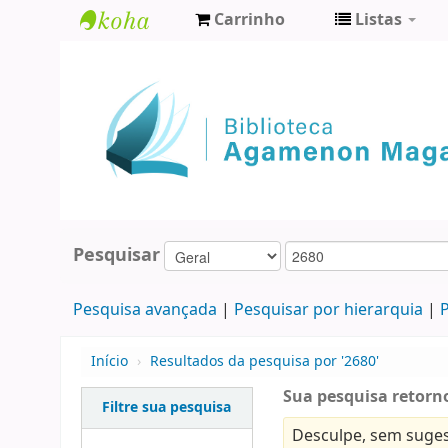
Carrinho
Listas
Biblioteca
Agamenon
Magalhães
Pesquisar
Pesquisa avançada
Pesquisar por hierarquia
P
Início
›
Resultados da pesquisa por '2680'
Sua pesquisa retorno
Filtre sua pesquisa
Desculpe, sem suges