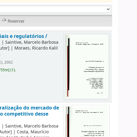
ais e regulatórios /
]
|
Saintive, Marcelo Barbosa
utor]
|
Moraes, Ricardo Kalil
.
E), 2002
755m
]
(1).
eralização do mercado de
to competitivo desse
]
|
Saintive, Marcelo Barbosa
Autor]
|
Costa, Maurício