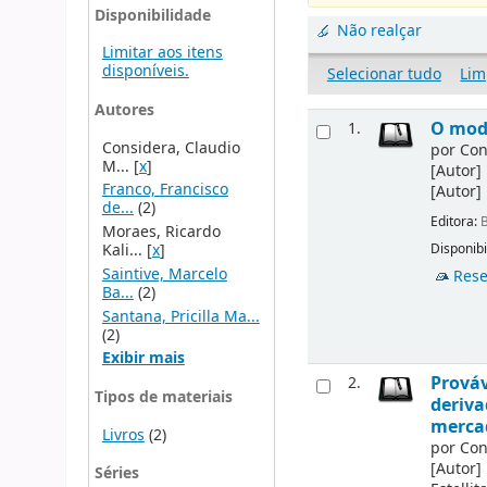
Disponibilidade
Não realçar
Limitar aos itens
disponíveis.
Selecionar tudo
Lim
Autores
O mode
1.
Considera, Claudio
por
Con
M...
[
x
]
[Autor]
Franco, Francisco
[Autor]
de...
(2)
Editora:
B
Moraes, Ricardo
Kali...
[
x
]
Disponibi
Saintive, Marcelo
Rese
Ba...
(2)
Santana, Pricilla Ma...
(2)
Exibir mais
Prováv
2.
Tipos de materiais
deriva
merca
Livros
(2)
por
Con
[Autor]
Séries