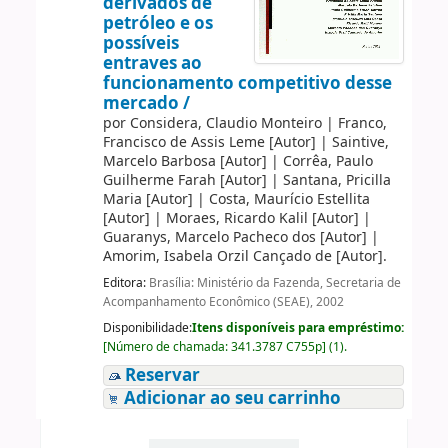
derivados de
petróleo e os
possíveis
entraves ao
funcionamento competitivo desse
mercado /
por
Considera, Claudio Monteiro
|
Franco,
Francisco de Assis Leme
[Autor]
|
Saintive,
Marcelo Barbosa
[Autor]
|
Corrêa, Paulo
Guilherme Farah
[Autor]
|
Santana, Pricilla
Maria
[Autor]
|
Costa, Maurício Estellita
[Autor]
|
Moraes, Ricardo Kalil
[Autor]
|
Guaranys, Marcelo Pacheco dos
[Autor]
|
Amorim, Isabela Orzil Cançado de
[Autor]
.
Editora:
Brasília: Ministério da Fazenda, Secretaria de
Acompanhamento Econômico (SEAE), 2002
Disponibilidade:
Itens disponíveis para empréstimo:
[
Número de chamada:
341.3787 C755p
]
(1).
Reservar
Adicionar ao seu carrinho