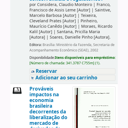
por
Considera, Claudio Monteiro
|
Franco,
Francisco de Assis Leme
[Autor]
|
Saintive,
Marcelo Barbosa
[Autor]
|
Teixeira,
Cleveland Prates
[Autor]
|
Pinheiro,
Maurício Canêdo
[Autor]
|
Moraes, Ricardo
Kalil
[Autor]
|
Santana, Pricilla Maria
[Autora]
|
Soares, Danielle Pinho
[Autora]
.
Editora:
Brasília: Ministério da Fazenda, Secretaria de
Acompanhamento Econômico (SEAE), 2002
Disponibilidade:
Itens disponíveis para empréstimo:
[
Número de chamada:
341.3787 C755m
]
(1).
Reservar
Adicionar ao seu carrinho
Prováveis
impactos na
economia
brasileira
decorrentes da
liberalização do
mercado de