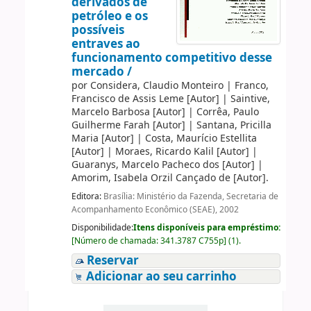
derivados de
petróleo e os
possíveis
entraves ao
funcionamento competitivo desse
mercado /
por
Considera, Claudio Monteiro
|
Franco,
Francisco de Assis Leme
[Autor]
|
Saintive,
Marcelo Barbosa
[Autor]
|
Corrêa, Paulo
Guilherme Farah
[Autor]
|
Santana, Pricilla
Maria
[Autor]
|
Costa, Maurício Estellita
[Autor]
|
Moraes, Ricardo Kalil
[Autor]
|
Guaranys, Marcelo Pacheco dos
[Autor]
|
Amorim, Isabela Orzil Cançado de
[Autor]
.
Editora:
Brasília: Ministério da Fazenda, Secretaria de
Acompanhamento Econômico (SEAE), 2002
Disponibilidade:
Itens disponíveis para empréstimo:
[
Número de chamada:
341.3787 C755p
]
(1).
Reservar
Adicionar ao seu carrinho