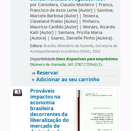
por
Considera, Claudio Monteiro
|
Franco,
Francisco de Assis Leme
[Autor]
|
Saintive,
Marcelo Barbosa
[Autor]
|
Teixeira,
Cleveland Prates
[Autor]
|
Pinheiro,
Maurício Canêdo
[Autor]
|
Moraes, Ricardo
Kalil
[Autor]
|
Santana, Pricilla Maria
[Autora]
|
Soares, Danielle Pinho
[Autora]
.
Editora:
Brasília: Ministério da Fazenda, Secretaria de
Acompanhamento Econômico (SEAE), 2002
Disponibilidade:
Itens disponíveis para empréstimo:
[
Número de chamada:
341.3787 C755m
]
(1).
Reservar
Adicionar ao seu carrinho
Prováveis
impactos na
economia
brasileira
decorrentes da
liberalização do
mercado de