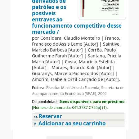
derivados de
petróleo e os
possíveis
entraves ao
funcionamento competitivo desse
mercado /
por
Considera, Claudio Monteiro
|
Franco,
Francisco de Assis Leme
[Autor]
|
Saintive,
Marcelo Barbosa
[Autor]
|
Corrêa, Paulo
Guilherme Farah
[Autor]
|
Santana, Pricilla
Maria
[Autor]
|
Costa, Maurício Estellita
[Autor]
|
Moraes, Ricardo Kalil
[Autor]
|
Guaranys, Marcelo Pacheco dos
[Autor]
|
Amorim, Isabela Orzil Cançado de
[Autor]
.
Editora:
Brasília: Ministério da Fazenda, Secretaria de
Acompanhamento Econômico (SEAE), 2002
Disponibilidade:
Itens disponíveis para empréstimo:
[
Número de chamada:
341.3787 C755p
]
(1).
Reservar
Adicionar ao seu carrinho