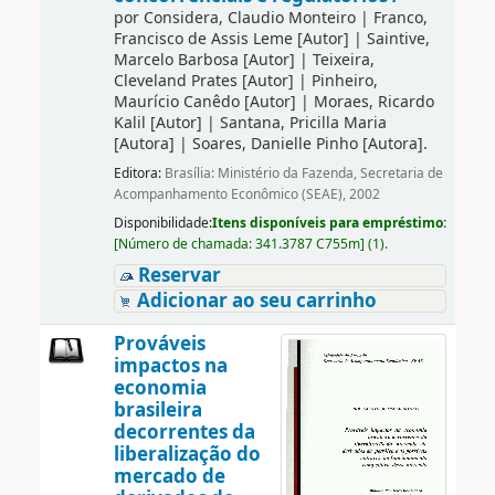
por
Considera, Claudio Monteiro
|
Franco,
Francisco de Assis Leme
[Autor]
|
Saintive,
Marcelo Barbosa
[Autor]
|
Teixeira,
Cleveland Prates
[Autor]
|
Pinheiro,
Maurício Canêdo
[Autor]
|
Moraes, Ricardo
Kalil
[Autor]
|
Santana, Pricilla Maria
[Autora]
|
Soares, Danielle Pinho
[Autora]
.
Editora:
Brasília: Ministério da Fazenda, Secretaria de
Acompanhamento Econômico (SEAE), 2002
Disponibilidade:
Itens disponíveis para empréstimo:
[
Número de chamada:
341.3787 C755m
]
(1).
Reservar
Adicionar ao seu carrinho
Prováveis
impactos na
economia
brasileira
decorrentes da
liberalização do
mercado de