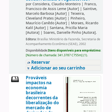
por
Considera, Claudio Monteiro
|
Franco,
Francisco de Assis Leme
[Autor]
|
Saintive,
Marcelo Barbosa
[Autor]
|
Teixeira,
Cleveland Prates
[Autor]
|
Pinheiro,
Maurício Canêdo
[Autor]
|
Moraes, Ricardo
Kalil
[Autor]
|
Santana, Pricilla Maria
[Autora]
|
Soares, Danielle Pinho
[Autora]
.
Editora:
Brasília: Ministério da Fazenda, Secretaria de
Acompanhamento Econômico (SEAE), 2002
Disponibilidade:
Itens disponíveis para empréstimo:
[
Número de chamada:
341.3787 C755m
]
(1).
Reservar
Adicionar ao seu carrinho
Prováveis
impactos na
economia
brasileira
decorrentes da
liberalização do
mercado de