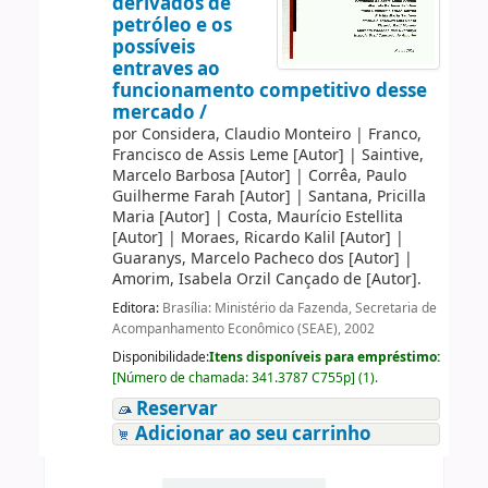
derivados de
petróleo e os
possíveis
entraves ao
funcionamento competitivo desse
mercado /
por
Considera, Claudio Monteiro
|
Franco,
Francisco de Assis Leme
[Autor]
|
Saintive,
Marcelo Barbosa
[Autor]
|
Corrêa, Paulo
Guilherme Farah
[Autor]
|
Santana, Pricilla
Maria
[Autor]
|
Costa, Maurício Estellita
[Autor]
|
Moraes, Ricardo Kalil
[Autor]
|
Guaranys, Marcelo Pacheco dos
[Autor]
|
Amorim, Isabela Orzil Cançado de
[Autor]
.
Editora:
Brasília: Ministério da Fazenda, Secretaria de
Acompanhamento Econômico (SEAE), 2002
Disponibilidade:
Itens disponíveis para empréstimo:
[
Número de chamada:
341.3787 C755p
]
(1).
Reservar
Adicionar ao seu carrinho