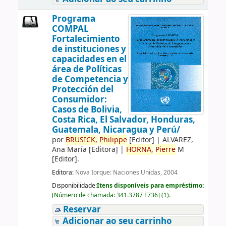
Programa
COMPAL
Fortalecimiento
de instituciones y
capacidades en el
área de Políticas
de Competencia y
Protección del
Consumidor:
Casos de Bolivia,
Costa Rica, El Salvador, Honduras,
Guatemala, Nicaragua y Perú/
por
BRUSICK,
Philippe
[Editor]
|
ALVAREZ,
Ana María
[Editora]
|
HORNA,
Pierre
M
[Editor]
.
Editora:
Nova Iorque: Naciones Unidas, 2004
Disponibilidade:
Itens disponíveis para empréstimo:
[
Número de chamada:
341.3787 F736
]
(1).
Reservar
Adicionar ao seu carrinho