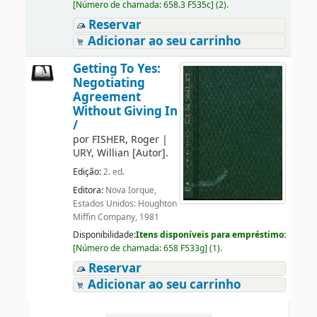
[
Número de chamada:
658.3 F535c
]
(2).
Reservar
Adicionar ao seu carrinho
Getting To Yes:
Negotiating
Agreement
Without Giving In
/
por
FISHER, Roger
|
URY, Willian
[Autor]
.
Edição:
2. ed.
Editora:
Nova Iorque,
Estados Unidos: Houghton
Miffin Company, 1981
Disponibilidade:
Itens disponíveis para empréstimo:
[
Número de chamada:
658 F533g
]
(1).
Reservar
Adicionar ao seu carrinho