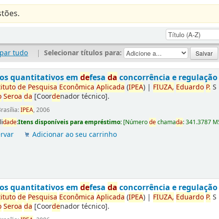
tões.
par tudo
|
Selecionar títulos para:
os quantitativos em
de
fesa
da
concorrência e regulaçã
tituto
de
Pesquisa
Econômica
Aplica
da
(
IPEA
)
|
FIUZA,
Eduardo
P.
S
o
Seroa
da
[Coor
de
nador técnico]
.
rasília:
IPEA
, 2006
li
da
de
:
Itens disponíveis para empréstimo:
[
Número
de
chama
da
:
341.3787 M
rvar
Adicionar ao seu carrinho
os quantitativos em
de
fesa
da
concorrência e regulaçã
tituto
de
Pesquisa
Econômica
Aplica
da
(
IPEA
)
|
FIUZA,
Eduardo
P.
S
o
Seroa
da
[Coor
de
nador técnico]
.