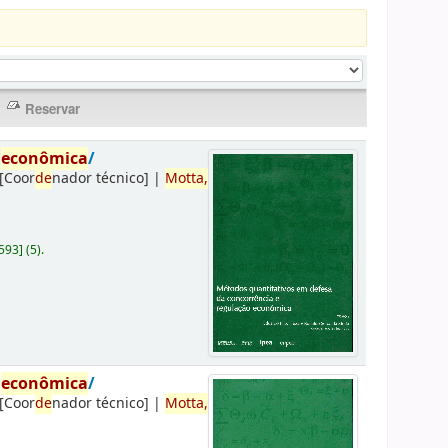
o
econômica
/
[Coor
de
nador técnico]
|
Motta,
593
]
(5).
o
econômica
/
[Coor
de
nador técnico]
|
Motta,