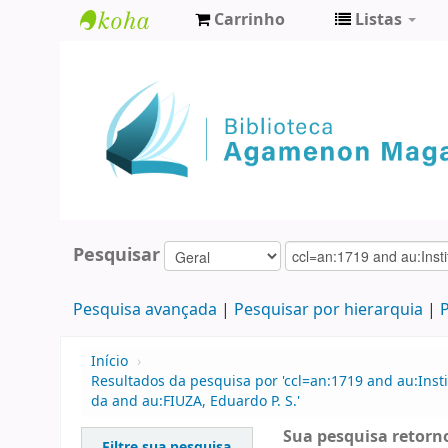
Carrinho
Listas
Biblioteca
Agamenon
Magalhães
Pesquisar
Pesquisa avançada
Pesquisar por hierarquia
P
Início
›
Resultados da pesquisa por 'ccl=an:1719 and au:Ins
da and au:FIUZA, Eduardo P. S.'
Sua pesquisa retorno
Filtre sua pesquisa