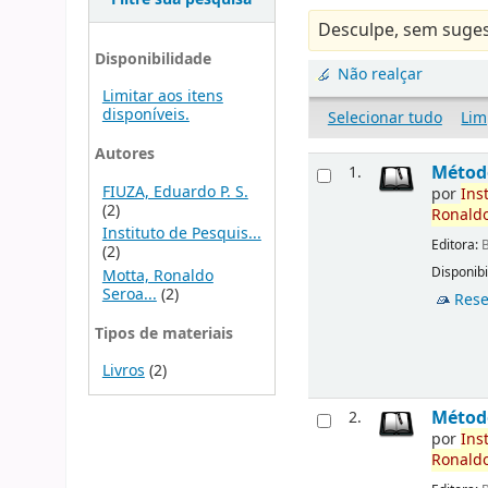
Desculpe, sem suges
Disponibilidade
Não realçar
Limitar aos itens
disponíveis.
Selecionar tudo
Lim
Autores
Métod
1.
FIUZA, Eduardo P. S.
por
Ins
(2)
Ronald
Instituto de Pesquis...
Editora:
B
(2)
Disponibi
Motta, Ronaldo
Seroa...
(2)
Rese
Tipos de materiais
Livros
(2)
Métod
2.
por
Ins
Ronald