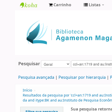
Carrinho
Listas
Biblioteca
Agamenon
Magalhães
Pesquisar
Pesquisa avançada
Pesquisar por hierarquia
P
Início
›
Resultados da pesquisa por 'ccl=an:1719 and au:Ins
da and itype:BK and au:Instituto de Pesquisa Econôm
Sua pesquisa retorno
Filtre sua pesquisa