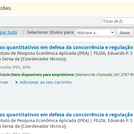
tões.
par tudo
|
Selecionar títulos para:
s quantitativos em defesa da concorrência e regulaçã
tituto de Pesquisa Econômica Aplicada (IPEA)
|
FIUZA, Eduardo P. S
 Seroa da
[Coordenador técnico]
.
rasília: IPEA, 2006
lidade:
Itens disponíveis para empréstimo:
[
Número de chamada:
341.3787 M
rvar
Adicionar ao seu carrinho
s quantitativos em defesa da concorrência e regulaçã
tituto de Pesquisa Econômica Aplicada (IPEA)
|
FIUZA, Eduardo P. S
 Seroa da
[Coordenador técnico]
.