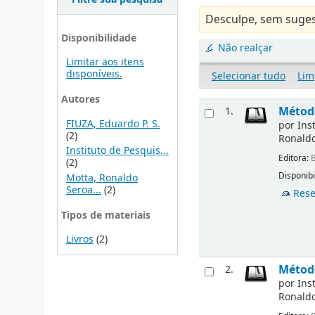
Desculpe, sem suges
Disponibilidade
Não realçar
Limitar aos itens
disponíveis.
Selecionar tudo
Lim
Autores
Método
1.
FIUZA, Eduardo P. S.
por
Ins
(2)
Ronaldo
Instituto de Pesquis...
Editora:
B
(2)
Disponibi
Motta, Ronaldo
Seroa...
(2)
Rese
Tipos de materiais
Livros
(2)
Método
2.
por
Ins
Ronaldo