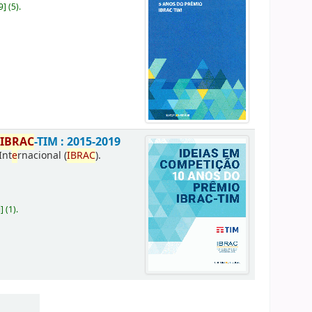
9
]
(5).
o
IBRAC
-TIM : 2015-2019
Int
e
rnacional (
IBRAC
).
i
]
(1).