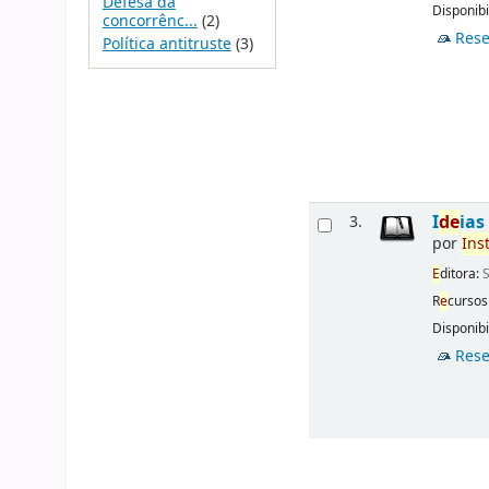
Defesa da
Disponibi
concorrênc...
(2)
Rese
Política antitruste
(3)
I
d
e
ia
3.
por
Ins
E
ditora:
S
R
e
cursos
Disponibi
Rese