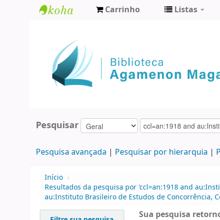
Carrinho
Listas
Biblioteca
Agamenon
Magalhães
Pesquisar
Pesquisa avançada
Pesquisar por hierarquia
P
Início
›
Resultados da pesquisa por 'ccl=an:1918 and au:Insti
au:Instituto Brasileiro de Estudos de Concorrência, C
Sua pesquisa retorno
Filtre sua pesquisa