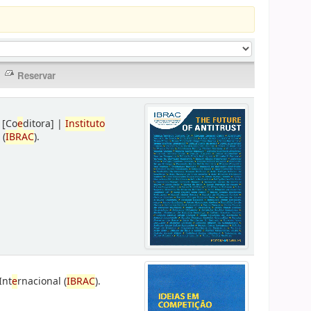
[Co
e
ditora]
|
Instituto
 (
IBRAC
).
Int
e
rnacional (
IBRAC
).