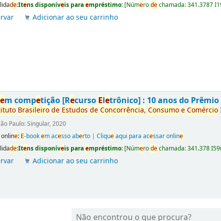
lida
d
e
:
It
e
ns disponív
e
is para
e
mpréstimo:
[
Núm
e
ro
d
e
chamada:
341.3787 I1
rvar
Adicionar ao seu carrinho
s
e
m comp
e
tição [R
e
curso
E
l
e
trônico] : 10 anos do Prêmi
tituto
Brasil
e
iro
d
e
E
studos
d
e
Concorrência,
Consumo
e
Comércio
ão Paulo: Singular, 2020
 onlin
e
:
E
-book
e
m ac
e
sso ab
e
rto
|
Cliqu
e
aqui para ac
e
ssar onlin
e
lida
d
e
:
It
e
ns disponív
e
is para
e
mpréstimo:
[
Núm
e
ro
d
e
chamada:
341.378 I59
rvar
Adicionar ao seu carrinho
Não encontrou o que procura?