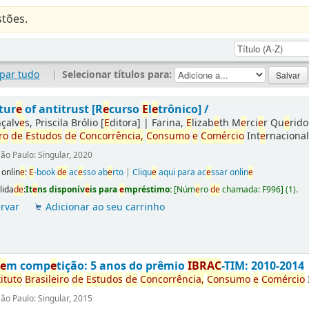
tões.
par tudo
|
Selecionar títulos para:
tur
e
of antitrust [R
e
curso
E
l
e
trônico] /
çalv
e
s, Priscila Brólio
[
E
ditora]
|
Farina,
E
lizab
e
th M
e
rci
e
r Qu
e
rido
iro
d
e
E
studos
d
e
Concorrência,
Consumo
e
Comércio
Int
e
rnacional
ão Paulo: Singular, 2020
 onlin
e
:
E
-book
d
e
ac
e
sso ab
e
rto
|
Cliqu
e
aqui para ac
e
ssar onlin
e
lida
d
e
:
It
e
ns disponív
e
is para
e
mpréstimo:
[
Núm
e
ro
d
e
chamada:
F996
]
(1).
rvar
Adicionar ao seu carrinho
s
e
m comp
e
tição: 5 anos do prêmio
IBRAC
-TIM: 2010-2014
tituto
Brasil
e
iro
d
e
E
studos
d
e
Concorrência,
Consumo
e
Comércio
ão Paulo: Singular, 2015