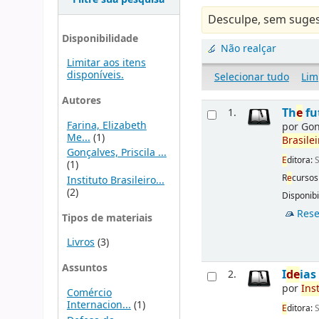
Desculpe, sem suges
Disponibilidade
Não realçar
Limitar aos itens
disponíveis.
Selecionar tudo
Lim
Autores
Th
e
fu
1.
Farina, Elizabeth
por
Gon
Me...
(1)
Brasil
e
Gonçalves, Priscila ...
E
ditora:
S
(1)
R
e
cursos
Instituto Brasileiro...
(2)
Disponibi
Rese
Tipos de materiais
Livros
(3)
Assuntos
I
d
e
ia
2.
por
Ins
Comércio
Internacion...
(1)
E
ditora:
S