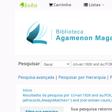
Carrinho
Listas
Biblioteca
Agamenon
Magalhães
Pesquisar
Pesquisa avançada
Pesquisar por hierarquia
P
Início
›
Resultados da pesquisa por 'ccl=an:1926 and au:FOX,
(allrecords,AlwaysMatches='') and (not-onloan-count,s
Sua pesquisa retorno
Filtre sua pesquisa