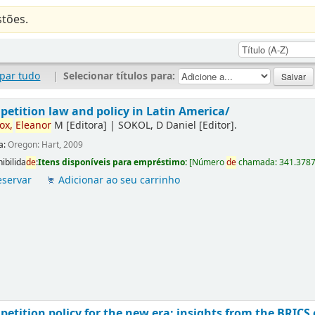
tões.
par tudo
|
Selecionar títulos para:
etition law and policy in Latin America/
ox,
Eleanor
M
[Editora]
|
SOKOL, D Daniel
[Editor]
.
a:
Oregon: Hart, 2009
ibilida
de
:
Itens disponíveis para empréstimo:
[
Número
de
chamada:
341.378
eservar
Adicionar ao seu carrinho
etition policy for the new era: insights from the BRICS 