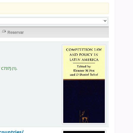
7 C737
]
(1).
countries/