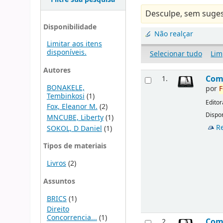
Desculpe, sem suges
Disponibilidade
Não realçar
Limitar aos itens
disponíveis.
Selecionar tudo
Lim
Autores
Comp
1.
BONAKELE,
por
F
Tembinkosi
(1)
Editor
Fox, Eleanor M.
(2)
Dispon
MNCUBE, Liberty
(1)
R
SOKOL, D Daniel
(1)
Tipos de materiais
Livros
(2)
Assuntos
BRICS
(1)
Direito
Concorrencia...
(1)
Comp
2.