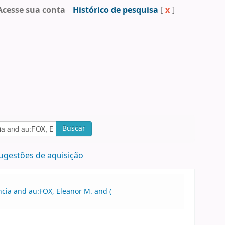
Acesse sua conta
Histórico de pesquisa
[
x
]
Buscar
ugestões de aquisição
ncia and au:FOX, Eleanor M. and (