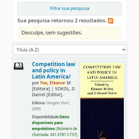
Filtre sua pesquisa
Sua pesquisa retornou 2 resultados.
Desculpe, sem sugestões.
Competition law
and policy in
Latin America/
por
Fox,
Eleanor
M
[Editora]
|
SOKOL, D
Daniel
[Editor]
.
Editora:
Oregon: Hart,
2009
Disponibilidade:
Itens
disponíveis para
empréstimo:
[
Número de
chamada:
341.3787 C737
]