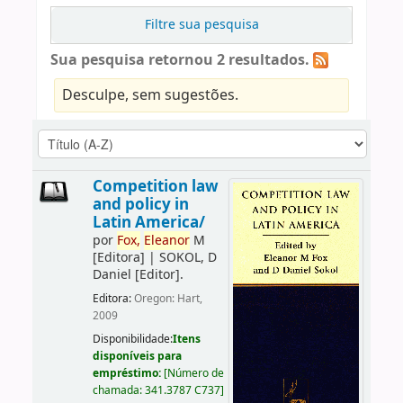
Filtre sua pesquisa
Sua pesquisa retornou 2 resultados.
Desculpe, sem sugestões.
Competition law
and policy in
Latin America/
por
Fox,
Eleanor
M
[Editora]
|
SOKOL, D
Daniel
[Editor]
.
Editora:
Oregon: Hart,
2009
Disponibilidade:
Itens
disponíveis para
empréstimo:
[
Número de
chamada:
341.3787 C737
]