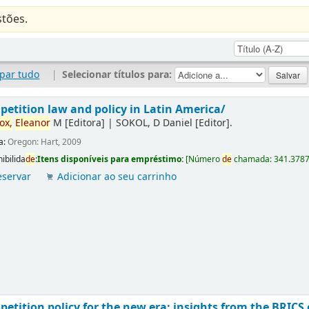
tões.
par tudo
|
Selecionar títulos para:
etition law and policy in Latin America/
ox,
Eleanor
M
[Editora]
|
SOKOL, D Daniel
[Editor]
.
a:
Oregon: Hart, 2009
ibilida
de
:
Itens disponíveis para empréstimo:
[
Número
de
chamada:
341.378
eservar
Adicionar ao seu carrinho
etition policy for the new era: insights from the BRICS 