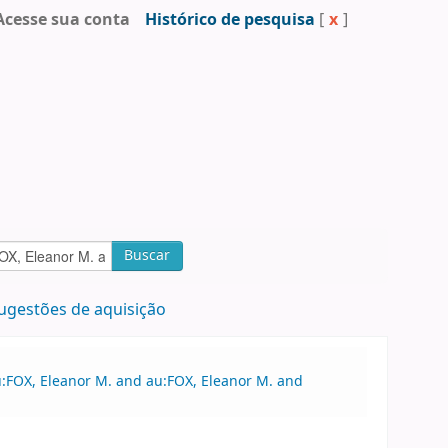
Acesse sua conta
Histórico de pesquisa
[
x
]
Buscar
ugestões de aquisição
u:FOX, Eleanor M. and au:FOX, Eleanor M. and