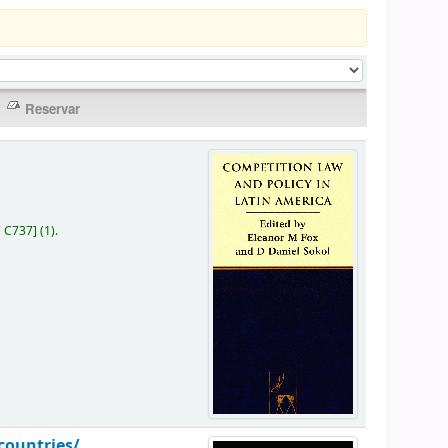
7 C737
]
(1).
countries/