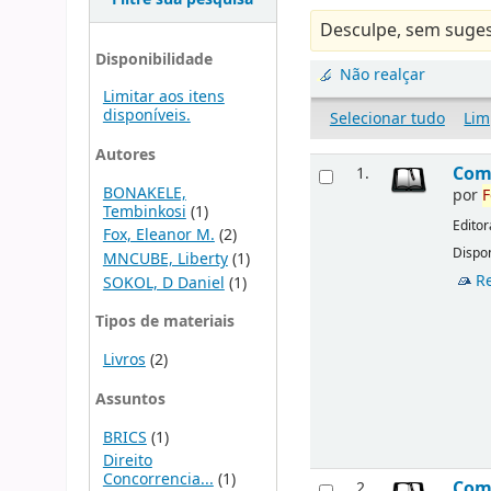
Desculpe, sem suges
Disponibilidade
Não realçar
Limitar aos itens
disponíveis.
Selecionar tudo
Lim
Autores
Comp
1.
BONAKELE,
por
F
Tembinkosi
(1)
Editor
Fox, Eleanor M.
(2)
Dispon
MNCUBE, Liberty
(1)
R
SOKOL, D Daniel
(1)
Tipos de materiais
Livros
(2)
Assuntos
BRICS
(1)
Direito
Concorrencia...
(1)
Comp
2.