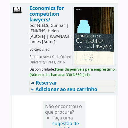
Economics for
competition
lawyers/
por
NIELS, Gunnar
|
JENKINS, Helen
[Autora]
|
KAVANAGH,
James
[Autor]
.
Edição:
2. ed.
Editora:
Nova York: Oxford
University Press, 2016
Disponibilidade:
Itens disponíveis para empréstimo:
[
Número de chamada:
330 N669e
]
(1).
Reservar
Adicionar ao seu carrinho
Não encontrou o
que procura?
Faça uma
sugestão de