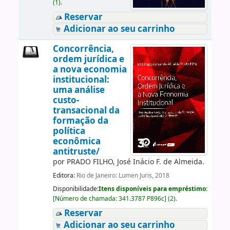
(1).
Reservar
Adicionar ao seu carrinho
Concorrência,
ordem jurídica e
a nova economia
institucional:
uma análise
custo-
transacional da
formação da
política
econômica
antitruste/
por
PRADO FILHO, José Inácio F. de Almeida.
Editora:
Rio de Janeiro: Lumen Juris, 2018
Disponibilidade:
Itens disponíveis para empréstimo:
[
Número de chamada:
341.3787 P896c
]
(2).
Reservar
Adicionar ao seu carrinho