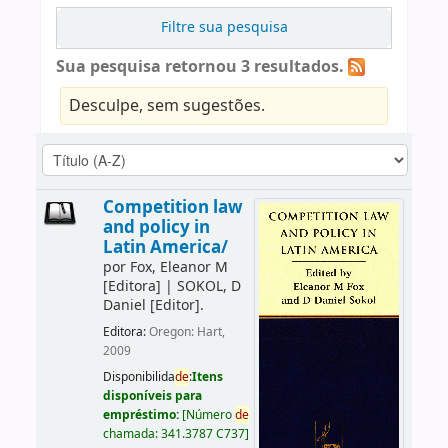
Filtre sua pesquisa
Sua pesquisa retornou 3 resultados.
Desculpe, sem sugestões.
Competition law
and policy in
Latin America/
por
Fox, Eleanor M
[Editora]
|
SOKOL, D
Daniel
[Editor]
.
Editora:
Oregon: Hart,
2009
Disponibilida
de
:
Itens
disponíveis para
empréstimo:
[
Número
de
chamada:
341.3787 C737
]