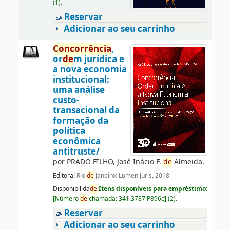
(1).
Reservar
Adicionar ao seu carrinho
Concorrência
,
or
de
m jurídica e
a nova economia
institucional:
uma análise
custo-
transacional da
formação da
política
econômica
antitruste/
por
PRADO FILHO, José Inácio F.
de
Almeida.
Editora:
Rio
de
Janeiro: Lumen Juris, 2018
Disponibilida
de
:
Itens disponíveis para empréstimo:
[
Número
de
chamada:
341.3787 P896c
]
(2).
Reservar
Adicionar ao seu carrinho