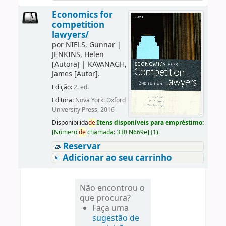
Economics for
competition
lawyers/
por
NIELS, Gunnar
|
JENKINS, Helen
[Autora]
|
KAVANAGH,
James
[Autor]
.
Edição:
2. ed.
Editora:
Nova York: Oxford
University Press, 2016
Disponibilida
de
:
Itens disponíveis para empréstimo:
[
Número
de
chamada:
330 N669e
]
(1).
Reservar
Adicionar ao seu carrinho
Não encontrou o
que procura?
Faça uma
sugestão de