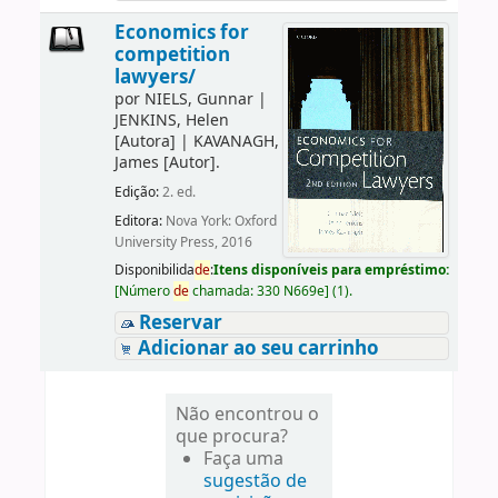
Economics for
competition
lawyers/
por
NIELS, Gunnar
|
JENKINS, Helen
[Autora]
|
KAVANAGH,
James
[Autor]
.
Edição:
2. ed.
Editora:
Nova York: Oxford
University Press, 2016
Disponibilida
de
:
Itens disponíveis para empréstimo:
[
Número
de
chamada:
330 N669e
]
(1).
Reservar
Adicionar ao seu carrinho
Não encontrou o
que procura?
Faça uma
sugestão de