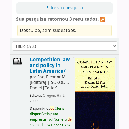
Filtre sua pesquisa
Sua pesquisa retornou 3 resultados.
Desculpe, sem sugestões.
Competition law
and policy in
Latin America/
por
Fox, Eleanor M
[Editora]
|
SOKOL, D
Daniel
[Editor]
.
Editora:
Oregon: Hart,
2009
Disponibilida
de
:
Itens
disponíveis para
empréstimo:
[
Número
de
chamada:
341.3787 C737
]