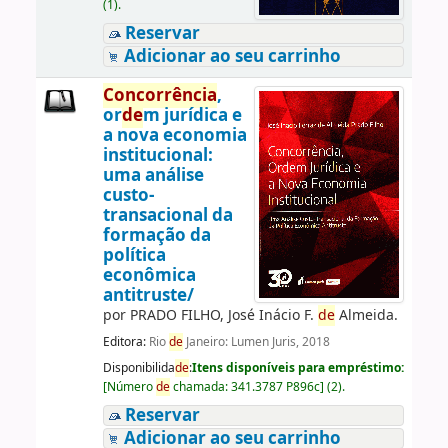
(1).
Reservar
Adicionar ao seu carrinho
Concorrência
,
or
de
m jurídica e
a nova economia
institucional:
uma análise
custo-
transacional da
formação da
política
econômica
antitruste/
por
PRADO FILHO, José Inácio F.
de
Almeida.
Editora:
Rio
de
Janeiro: Lumen Juris, 2018
Disponibilida
de
:
Itens disponíveis para empréstimo:
[
Número
de
chamada:
341.3787 P896c
]
(2).
Reservar
Adicionar ao seu carrinho