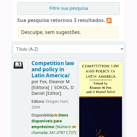
Filtre sua pesquisa
Sua pesquisa retornou 3 resultados.
Desculpe, sem sugestões.
Competition law
and policy in
Latin America/
por
Fox, Eleanor M
[Editora]
|
SOKOL, D
Daniel
[Editor]
.
Editora:
Oregon: Hart,
2009
Disponibilida
de
:
Itens
disponíveis para
empréstimo:
[
Número
de
chamada:
341.3787 C737
]