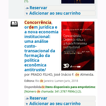
(1).
Reservar
Adicionar ao seu carrinho
Concorrência
,
or
de
m jurídica e
a nova economia
institucional:
uma análise
custo-
transacional da
formação da
política
econômica
antitruste/
por
PRADO FILHO, José Inácio F.
de
Almeida.
Editora:
Rio
de
Janeiro: Lumen Juris, 2018
Disponibilida
de
:
Itens disponíveis para empréstimo:
[
Número
de
chamada:
341.3787 P896c
]
(2).
Reservar
Adicionar ao seu carrinho