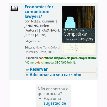
Economics for
competition
lawyers/
por
NIELS, Gunnar
|
JENKINS, Helen
[Autora]
|
KAVANAGH,
James
[Autor]
.
Edição:
2. ed.
Editora:
Nova York: Oxford
University Press, 2016
Disponibilida
de
:
Itens disponíveis para empréstimo:
[
Número
de
chamada:
330 N669e
]
(1).
Reservar
Adicionar ao seu carrinho
Não encontrou o
que procura?
Faça uma
sugestão de