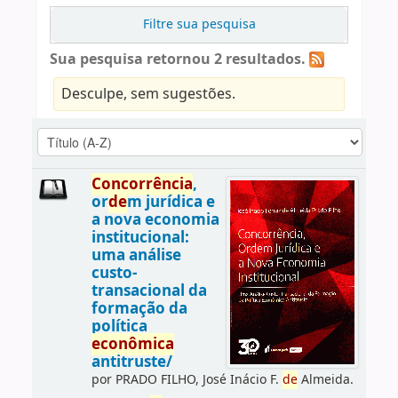
Filtre sua pesquisa
Sua pesquisa retornou 2 resultados.
Desculpe, sem sugestões.
Concorrência
,
or
de
m jurídica e
a nova economia
institucional:
uma análise
custo-
transacional da
formação da
política
econômica
antitruste/
por
PRADO FILHO, José Inácio F.
de
Almeida.