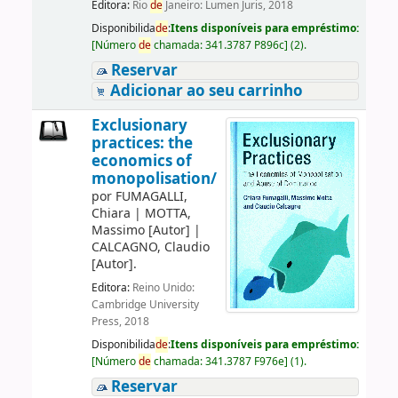
Editora:
Rio
de
Janeiro: Lumen Juris, 2018
Disponibilida
de
:
Itens disponíveis para empréstimo:
[
Número
de
chamada:
341.3787 P896c
]
(2).
Reservar
Adicionar ao seu carrinho
Exclusionary
practices: the
economics of
monopolisation/
por
FUMAGALLI,
Chiara
|
MOTTA,
Massimo
[Autor]
|
CALCAGNO, Claudio
[Autor]
.
Editora:
Reino Unido:
Cambridge University
Press, 2018
Disponibilida
de
:
Itens disponíveis para empréstimo:
[
Número
de
chamada:
341.3787 F976e
]
(1).
Reservar