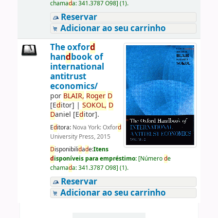
chama
d
a:
341.3787 O98
]
(1).
Reservar
Adicionar ao seu carrinho
The oxfor
d
han
d
book of
international
antitrust
economics/
por
BLAIR,
Roger
D
[E
d
itor]
|
SOKOL,
D
D
aniel
[E
d
itor]
.
E
d
itora:
Nova York: Oxfor
d
University Press, 2015
D
isponibili
d
a
d
e:
Itens
d
isponíveis para empréstimo:
[
Número
d
e
chama
d
a:
341.3787 O98
]
(1).
Reservar
Adicionar ao seu carrinho