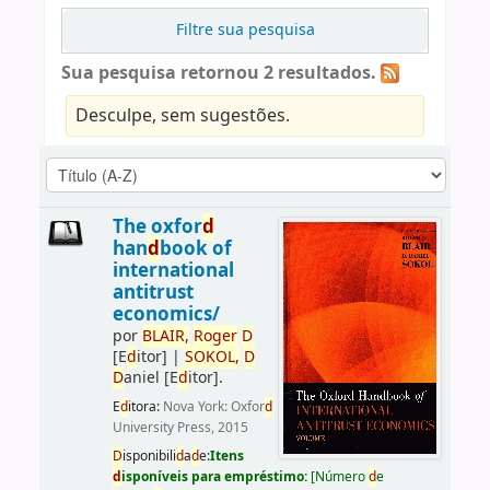
Filtre sua pesquisa
Sua pesquisa retornou 2 resultados.
Desculpe, sem sugestões.
The oxfor
d
han
d
book of
international
antitrust
economics/
por
BLAIR,
Roger
D
[E
d
itor]
|
SOKOL,
D
D
aniel
[E
d
itor]
.
E
d
itora:
Nova York: Oxfor
d
University Press, 2015
D
isponibili
d
a
d
e:
Itens
d
isponíveis para empréstimo:
[
Número
d
e