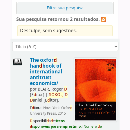
Filtre sua pesquisa
Sua pesquisa retornou 2 resultados.
Desculpe, sem sugestões.
The oxfor
d
han
d
book of
international
antitrust
economics/
por
BLAIR, Roger
D
[E
d
itor]
|
SOKOL,
D
D
aniel
[E
d
itor]
.
E
d
itora:
Nova York: Oxfor
d
University Press, 2015
D
isponibili
d
a
d
e:
Itens
d
isponíveis para empréstimo:
[
Número
d
e