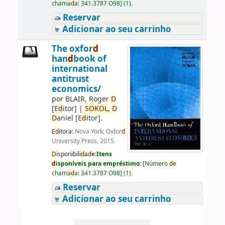
chama
d
a:
341.3787 O98
]
(1).
Reservar
Adicionar ao seu carrinho
The oxfor
d
han
d
book of
international
antitrust
economics/
por
BLAIR, Roger
D
[E
d
itor]
|
SOKOL,
D
D
aniel
[E
d
itor]
.
E
d
itora:
Nova York: Oxfor
d
University Press, 2015
D
isponibili
d
a
d
e:
Itens
d
isponíveis para empréstimo:
[
Número
d
e
chama
d
a:
341.3787 O98
]
(1).
Reservar
Adicionar ao seu carrinho