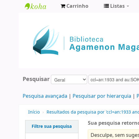
Carrinho
Listas
Biblioteca
Agamenon
Magalhães
Pesquisar
Pesquisa avançada
Pesquisar por hierarquia
P
Início
›
Resultados da pesquisa por 'ccl=an:1933 an
Sua pesquisa retorno
Filtre sua pesquisa
Desculpe, sem suges