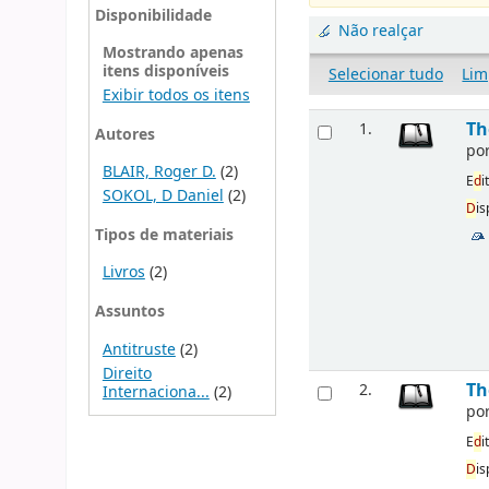
Disponibilidade
Não realçar
Mostrando apenas
itens disponíveis
Selecionar tudo
Lim
Exibir todos os itens
Th
1.
Autores
po
BLAIR, Roger D.
(2)
E
d
i
SOKOL, D Daniel
(2)
D
is
Tipos de materiais
Livros
(2)
Assuntos
Antitruste
(2)
Direito
Th
2.
Internaciona...
(2)
po
E
d
i
D
is