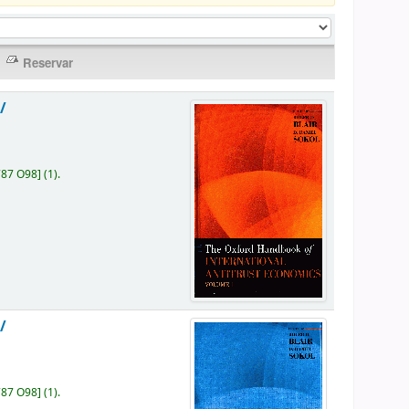
/
787 O98
]
(1).
/
787 O98
]
(1).