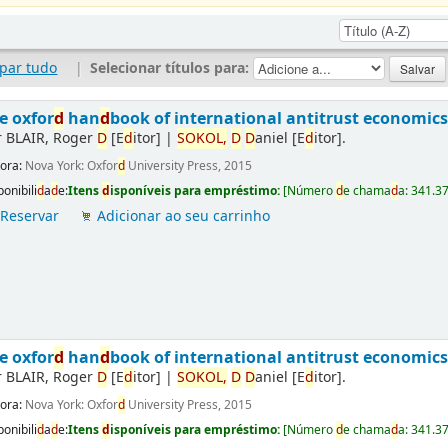
par tudo
|
Selecionar títulos para:
e oxfor
d
han
d
book of international antitrust economics
r
BLAIR, Roger
D
[E
d
itor]
|
SOKOL,
D
D
aniel
[E
d
itor]
.
tora:
Nova York: Oxfor
d
University Press, 2015
ponibili
d
a
d
e:
Itens
d
isponíveis para empréstimo:
[
Número
d
e chama
d
a:
341.3
Reservar
Adicionar ao seu carrinho
e oxfor
d
han
d
book of international antitrust economics
r
BLAIR, Roger
D
[E
d
itor]
|
SOKOL,
D
D
aniel
[E
d
itor]
.
tora:
Nova York: Oxfor
d
University Press, 2015
ponibili
d
a
d
e:
Itens
d
isponíveis para empréstimo:
[
Número
d
e chama
d
a:
341.3