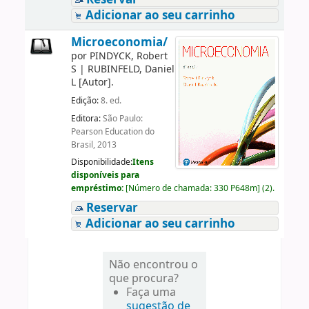
Adicionar ao seu carrinho
Microeconomia/
por
PINDYCK, Robert
S
|
RUBINFELD, Daniel
L
[Autor]
.
Edição:
8. ed.
Editora:
São Paulo:
Pearson Education do
Brasil, 2013
Disponibilidade:
Itens
disponíveis para
empréstimo:
[
Número de chamada:
330 P648m
]
(2).
Reservar
Adicionar ao seu carrinho
Não encontrou o
que procura?
Faça uma
sugestão de