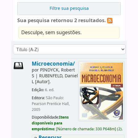
Filtre sua pesquisa
Sua pesquisa retornou 2 resultados.
Desculpe, sem sugestões.
Microeconomia/
por
PINDYCK, Robert
S
|
RUBINFELD, Daniel
L
[Autor]
.
Edição:
6. ed.
Editora:
São Paulo:
Pearson Prentice Hall,
2005
Disponibilidade:
Itens
disponíveis para
empréstimo:
[
Número de chamada:
330 P648m
]
(2).
Reservar