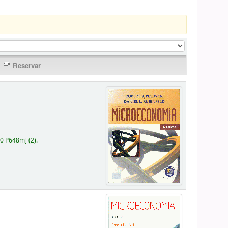
30 P648m
]
(2).