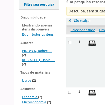
Sua pesquisa retorno
Filtre sua pesquisa
Desculpe, sem suges
Disponibilidade
Não realçar
Mostrando apenas
itens disponíveis
Selecionar tudo
Lim
Exibir todos os itens
1.
Autores
PINDYCK, Robert S.
(2)
RUBINFELD, Daniel L.
(2)
Tipos de materiais
Livros
(2)
Assuntos
2.
Economia
(2)
Microeconomia
(2)