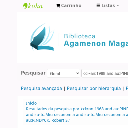
Carrinho
Listas
Biblioteca
Agamenon
Magalhães
Pesquisar
Pesquisa avançada
Pesquisar por hierarquia
P
Início
›
Resultados da pesquisa por 'ccl=an:1968 and au:PIN
and su-to:Microeconomia and su-to:Microeconomia a
au:PINDYCK, Robert S.'