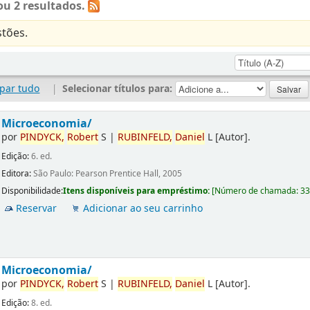
u 2 resultados.
tões.
par tudo
|
Selecionar títulos para:
Microeconomia/
por
PINDYCK,
Robert
S
|
RUBINFELD,
Daniel
L
[Autor]
.
Edição:
6. ed.
Editora:
São Paulo: Pearson Prentice Hall, 2005
Disponibilidade:
Itens disponíveis para empréstimo:
[
Número de chamada:
3
Reservar
Adicionar ao seu carrinho
Microeconomia/
por
PINDYCK,
Robert
S
|
RUBINFELD,
Daniel
L
[Autor]
.
Edição:
8. ed.