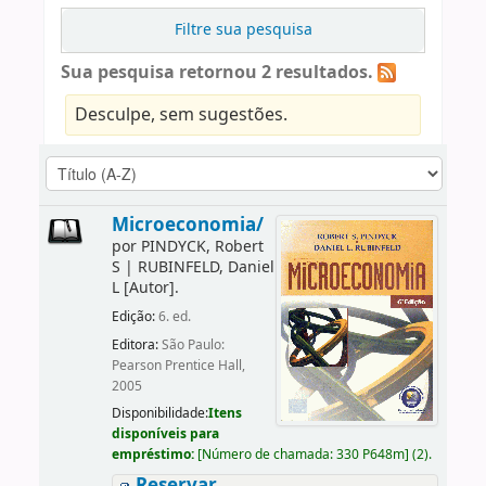
Filtre sua pesquisa
Sua pesquisa retornou 2 resultados.
Desculpe, sem sugestões.
Microeconomia/
por
PINDYCK, Robert
S
|
RUBINFELD, Daniel
L
[Autor]
.
Edição:
6. ed.
Editora:
São Paulo:
Pearson Prentice Hall,
2005
Disponibilidade:
Itens
disponíveis para
empréstimo:
[
Número de chamada:
330 P648m
]
(2).
Reservar