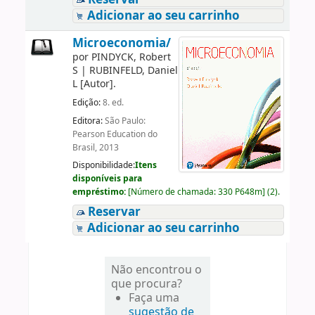
Adicionar ao seu carrinho
Microeconomia/
por
PINDYCK, Robert
S
|
RUBINFELD, Daniel
L
[Autor]
.
Edição:
8. ed.
Editora:
São Paulo:
Pearson Education do
Brasil, 2013
Disponibilidade:
Itens
disponíveis para
empréstimo:
[
Número de chamada:
330 P648m
]
(2).
Reservar
Adicionar ao seu carrinho
Não encontrou o
que procura?
Faça uma
sugestão de