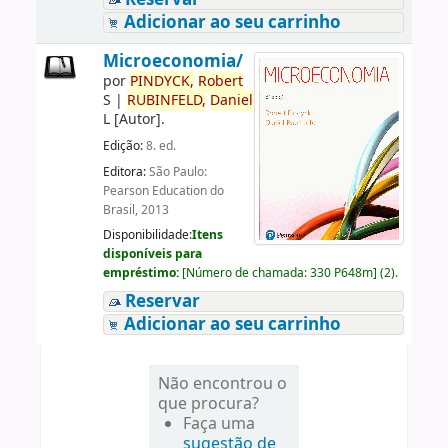
Adicionar ao seu carrinho
Microeconomia/
por
PINDYCK,
Robert
S
|
RUBINFELD,
Daniel
L
[Autor]
.
Edição:
8. ed.
Editora:
São Paulo:
Pearson Education do
Brasil, 2013
Disponibilidade:
Itens
disponíveis para
empréstimo:
[
Número de chamada:
330 P648m
]
(2).
Reservar
Adicionar ao seu carrinho
Não encontrou o
que procura?
Faça uma
sugestão de