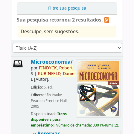
Filtre sua pesquisa
Sua pesquisa retornou 2 resultados.
Desculpe, sem sugestões.
Microeconomia/
por
PINDYCK,
Robert
S
|
RUBINFELD,
Daniel
L
[Autor]
.
Edição:
6. ed.
Editora:
São Paulo:
Pearson Prentice Hall,
2005
Disponibilidade:
Itens
disponíveis para
empréstimo:
[
Número de chamada:
330 P648m
]
(2).
Reservar