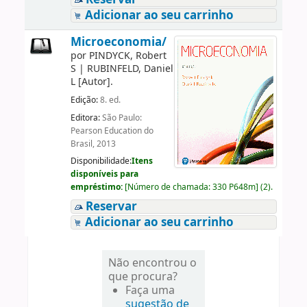
Adicionar ao seu carrinho
Microeconomia/
por
PINDYCK, Robert
S
|
RUBINFELD, Daniel
L
[Autor]
.
Edição:
8. ed.
Editora:
São Paulo:
Pearson Education do
Brasil, 2013
Disponibilidade:
Itens
disponíveis para
empréstimo:
[
Número de chamada:
330 P648m
]
(2).
Reservar
Adicionar ao seu carrinho
Não encontrou o
que procura?
Faça uma
sugestão de