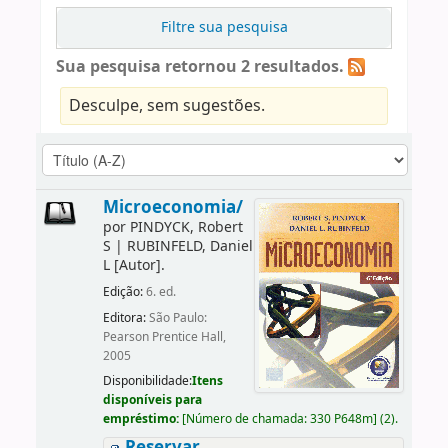
Filtre sua pesquisa
Sua pesquisa retornou 2 resultados.
Desculpe, sem sugestões.
Microeconomia/
por
PINDYCK, Robert
S
|
RUBINFELD, Daniel
L
[Autor]
.
Edição:
6. ed.
Editora:
São Paulo:
Pearson Prentice Hall,
2005
Disponibilidade:
Itens
disponíveis para
empréstimo:
[
Número de chamada:
330 P648m
]
(2).
Reservar