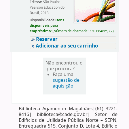
Editora:
São Paulo:
Pearson Education do
Brasil, 2013
Disponibilidade:
Itens
disponíveis para
empréstimo:
[
Número de chamada:
330 P648m
]
(2).
Reservar
Adicionar ao seu carrinho
Não encontrou o
que procura?
Faça uma
sugestão de
aquisição
Biblioteca Agamenon Magalhães|(61) 3221-
8416| biblioteca@cade.gov.br| Setor de
Edifícios de Utilidade Pública Norte – SEPN,
Entrequadra 515, Conjunto D, Lote 4, Edifício