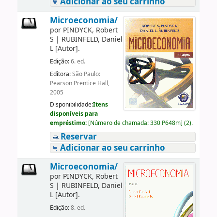
Adicionar ao seu carrinho
Microeconomia/
por
PINDYCK, Robert
S
|
RUBINFELD, Daniel
L
[Autor]
.
Edição:
6. ed.
Editora:
São Paulo:
Pearson Prentice Hall,
2005
Disponibilidade:
Itens
disponíveis para
empréstimo:
[
Número de chamada:
330 P648m
]
(2).
Reservar
Adicionar ao seu carrinho
Microeconomia/
por
PINDYCK, Robert
S
|
RUBINFELD, Daniel
L
[Autor]
.
Edição:
8. ed.